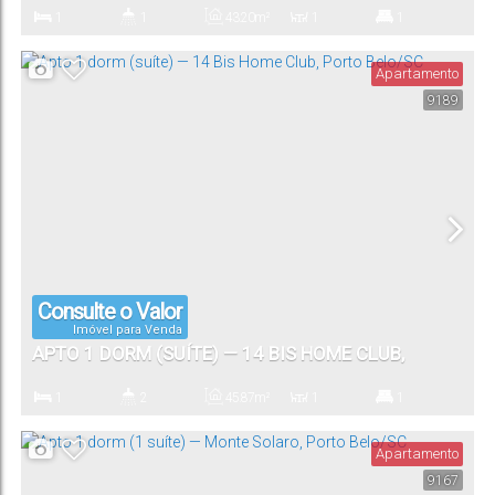
BELO/SC
1
1
43
.20
m²
1
1
Dormitório(s)
Banheiro(s)
Privativo:
Sala(s)
Suíte(s)
Apartamento
9189
1
Vaga(s)
Consulte o Valor
Imóvel para Venda
APTO 1 DORM (SUÍTE) — 14 BIS HOME CLUB,
PORTO BELO/SC
1
2
45
.87
m²
1
1
Dormitório(s)
Banheiro(s)
Privativo:
Sala(s)
Suíte(s)
Apartamento
9167