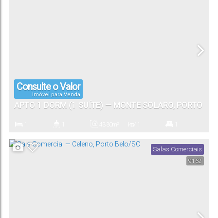
1
Vaga(s)
Consulte o Valor
Imóvel para Venda
APTO 1 DORM (1 SUÍTE) — MONTE SOLARO, PORTO
BELO/SC
1
1
43
.30
m²
1
1
Dormitório(s)
Banheiro(s)
Privativo:
Sala(s)
Suíte(s)
Salas Comerciais
9162
1
Vaga(s)