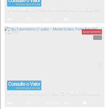
Consulte o Valor
Imóvel para Venda
APARTAMENTO — SENSUI HOUSE, PORTO BELO/SC
1
1
1
1
Dormitório(s)
Banheiro(s)
Sala(s)
Vaga(s)
Apartamento
9068
Consulte o Valor
Imóvel para Venda
APTO 1 DORMITÓRIO (1 SUÍTE) — MONTE SOLARO,
PORTO BELO/SC
1
1
43
.53
m²
1
1
Dormitório(s)
Banheiro(s)
Privativo:
Sala(s)
Suíte(s)