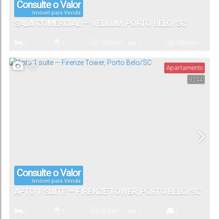
Consulte o Valor
Imóvel para Venda
SALA COMERCIAL — VELLUM, PORTO BELO/SC
1
1
139
.90
m²
1
139
.91
m²
Dormitório(s)
Banheiro(s)
Privativo:
Sala(s)
Total:
Apartamento
9244
Consulte o Valor
Imóvel para Venda
APTO 1 SUÍTE — FIRENZE TOWER, PORTO BELO/SC
1
1
58
.30
m²
1
1