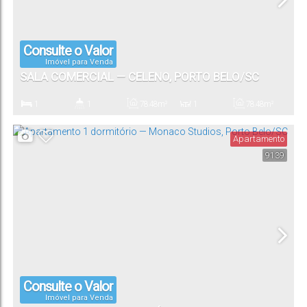
Consulte o Valor
Imóvel para Venda
SALA COMERCIAL — CELENO, PORTO BELO/SC
1
1
78
.48
m²
1
78
.48
m²
Dormitório(s)
Banheiro(s)
Privativo:
Sala(s)
Total:
Apartamento
9139
Consulte o Valor
Imóvel para Venda