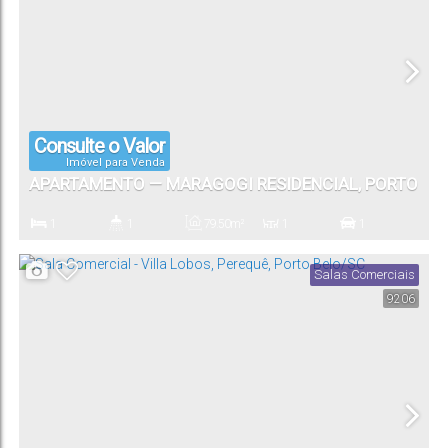
Consulte o Valor
Imóvel para Venda
APARTAMENTO — MARAGOGI RESIDENCIAL, PORTO
BELO/SC
1
1
79
.50
m²
1
1
Dormitório(s)
Banheiro(s)
Privativo:
Sala(s)
Vaga(s)
Salas Comerciais
9206