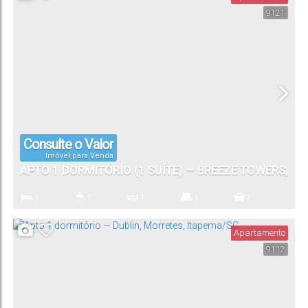
9121
Consulte o Valor
Imóvel para Venda
APTO 1 DORMITÓRIO (1 SUÍTE) — BREEZE TOWERS,
PORTO BELO/SC
1
1
1
1
1
Dormitório(s)
Banheiro(s)
Sala(s)
Suíte(s)
Vaga(s)
Apartamento
9112