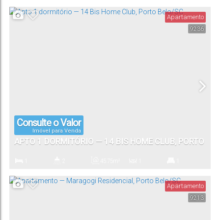
Dormitório(s)
Banheiro(s)
Privativo:
Sala(s)
Suíte(s)
Apartamento
9236
1
Vaga(s)
Consulte o Valor
Imóvel para Venda
APTO 1 DORMITÓRIO — 14 BIS HOME CLUB, PORTO
BELO/SC
1
2
45
.75
m²
1
1
Dormitório(s)
Banheiro(s)
Privativo:
Sala(s)
Suíte(s)
Apartamento
9213
1
Vaga(s)