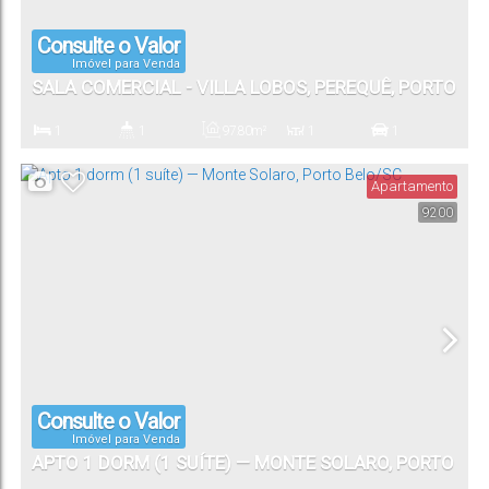
Consulte o Valor
Imóvel para Venda
SALA COMERCIAL - VILLA LOBOS, PEREQUÊ, PORTO
BELO/SC
1
1
97
.80
m²
1
1
Dormitório(s)
Banheiro(s)
Privativo:
Sala(s)
Vaga(s)
Apartamento
9200
Consulte o Valor
Imóvel para Venda
APTO 1 DORM (1 SUÍTE) — MONTE SOLARO, PORTO