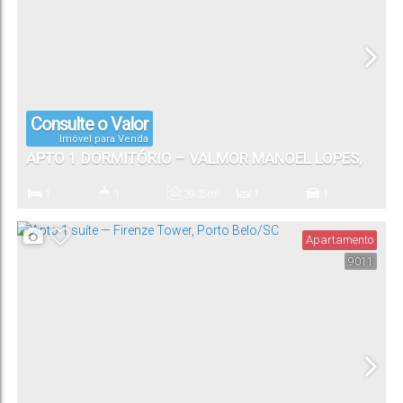
Consulte o Valor
Imóvel para Venda
APTO 1 DORMITÓRIO – VALMOR MANOEL LOPES,
PORTO BELO/SC
1
1
39
.35
m²
1
1
Dormitório(s)
Banheiro(s)
Privativo:
Sala(s)
Vaga(s)
Apartamento
9011