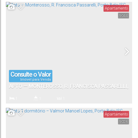
Apartamento
9044
1
Vaga(s)
Consulte o Valor
Imóvel para Venda
APTO — MONTEROSSO, R. FRANCISCA PASSARELLI,
PORTO BELO/SC
1
1
1
Dormitório(s)
Banheiro(s)
Sala(s)
Apartamento
9028