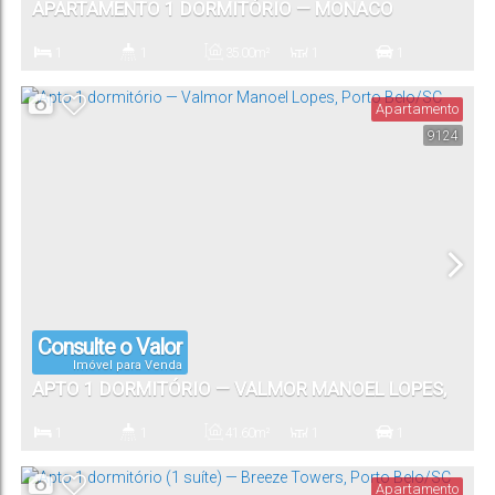
APARTAMENTO 1 DORMITÓRIO — MONACO
STUDIOS, PORTO BELO/SC
1
1
35
.00
m²
1
1
Dormitório(s)
Banheiro(s)
Privativo:
Sala(s)
Vaga(s)
Apartamento
9124
Consulte o Valor
Imóvel para Venda
APTO 1 DORMITÓRIO — VALMOR MANOEL LOPES,
PORTO BELO/SC
1
1
41
.60
m²
1
1
Dormitório(s)
Banheiro(s)
Privativo:
Sala(s)
Vaga(s)
Apartamento