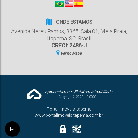
ONDE ESTAMOS
Avenida Nereu Ramos
,
3365
,
Sala 01
,
Meia Praia
,
Itapema
,
SC
,
Brasil
CRECI: 2486-J
Ver no Mapa
Apresenta.me ~ Plataforma Imobiliária
Copyright © 2026 ~ 0.0000s
Portal Imóveis Itapema
www.portalimoveisitapema.com.br