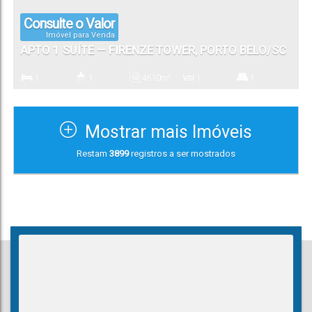
Consulte o Valor
Imóvel para Venda
APTO 1 SUÍTE — FIRENZE TOWER, PORTO BELO/SC
1
1
46
.10
m²
1
1
Dormitório(s)
Banheiro(s)
Privativo:
Sala(s)
Suíte(s)
Mostrar mais Imóveis
1
Restam
3899
registros a ser mostrados
Vaga(s)