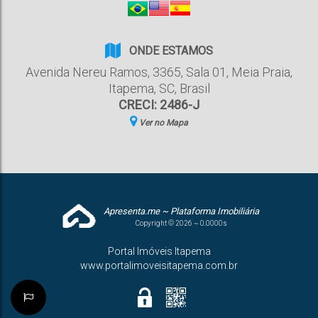
ONDE ESTAMOS
Avenida Nereu Ramos
,
3365
,
Sala 01
,
Meia Praia
,
Itapema
,
SC
,
Brasil
CRECI: 2486-J
Ver no Mapa
Apresenta.me ~ Plataforma Imobiliária
Copyright © 2026 ~ 0.0000s
Portal Imóveis Itapema
www.portalimoveisitapema.com.br