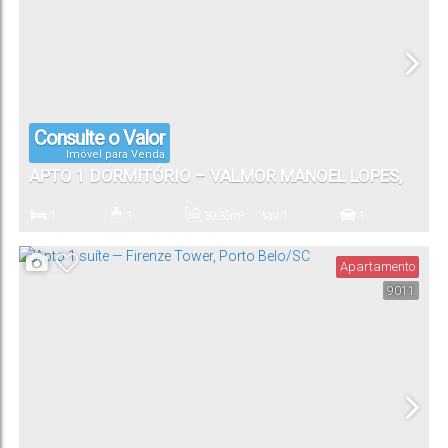
Consulte o Valor
Imóvel para Venda
APTO 1 DORMITÓRIO – VALMOR MANOEL LOPES,
PORTO BELO/SC
1
1
39
.35
m²
1
1
Dormitório(s)
Banheiro(s)
Privativo:
Sala(s)
Vaga(s)
Apartamento
9011