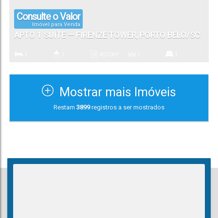
Consulte o Valor
Imóvel para Venda
APTO 1 SUÍTE — FIRENZE TOWER, PORTO BELO/SC
1
1
46
.10
m²
1
1
Dormitório(s)
Banheiro(s)
Privativo:
Sala(s)
Suíte(s)
Mostrar mais Imóveis
1
Restam
3899
registros a ser mostrados
Vaga(s)