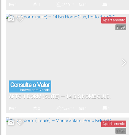
BELO/SC
1
1
43
.20
m²
1
1
Dormitório(s)
Banheiro(s)
Privativo:
Sala(s)
Suíte(s)
Apartamento
9189
1
Vaga(s)
Consulte o Valor
Imóvel para Venda
APTO 1 DORM (SUÍTE) — 14 BIS HOME CLUB,
PORTO BELO/SC
1
2
45
.87
m²
1
1
Dormitório(s)
Banheiro(s)
Privativo:
Sala(s)
Suíte(s)
Apartamento
9167