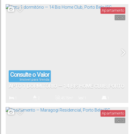
Dormitório(s)
Banheiro(s)
Privativo:
Sala(s)
Suíte(s)
Apartamento
9236
1
Vaga(s)
Consulte o Valor
Imóvel para Venda
APTO 1 DORMITÓRIO — 14 BIS HOME CLUB, PORTO
BELO/SC
1
2
45
.75
m²
1
1
Dormitório(s)
Banheiro(s)
Privativo:
Sala(s)
Suíte(s)
Apartamento
9213
1
Vaga(s)