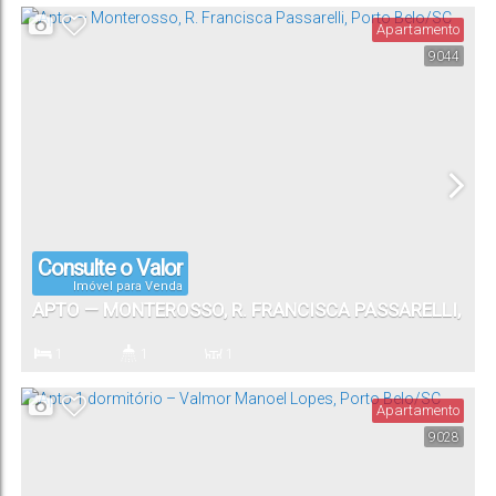
Apartamento
9044
1
Vaga(s)
Consulte o Valor
Imóvel para Venda
APTO — MONTEROSSO, R. FRANCISCA PASSARELLI,
PORTO BELO/SC
1
1
1
Dormitório(s)
Banheiro(s)
Sala(s)
Apartamento
9028