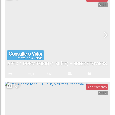
9121
Consulte o Valor
Imóvel para Venda
APTO 1 DORMITÓRIO (1 SUÍTE) — BREEZE TOWERS,
PORTO BELO/SC
1
1
1
1
1
Dormitório(s)
Banheiro(s)
Sala(s)
Suíte(s)
Vaga(s)
Apartamento
9112