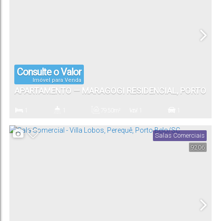
Consulte o Valor
Imóvel para Venda
APARTAMENTO — MARAGOGI RESIDENCIAL, PORTO
BELO/SC
1
1
79
.50
m²
1
1
Dormitório(s)
Banheiro(s)
Privativo:
Sala(s)
Vaga(s)
Salas Comerciais
9206