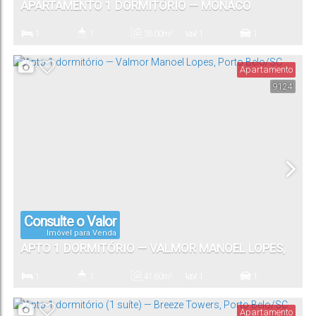
APARTAMENTO 1 DORMITÓRIO — MONACO
STUDIOS, PORTO BELO/SC
1
1
35
.00
m²
1
1
Dormitório(s)
Banheiro(s)
Privativo:
Sala(s)
Vaga(s)
Apartamento
9124
Consulte o Valor
Imóvel para Venda
APTO 1 DORMITÓRIO — VALMOR MANOEL LOPES,
PORTO BELO/SC
1
1
41
.60
m²
1
1
Dormitório(s)
Banheiro(s)
Privativo:
Sala(s)
Vaga(s)
Apartamento