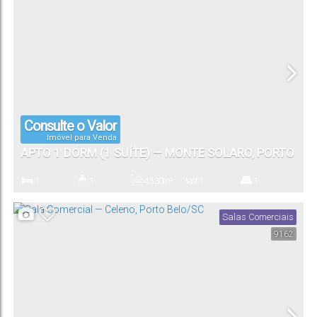
1
Vaga(s)
Consulte o Valor
Imóvel para Venda
APTO 1 DORM (1 SUÍTE) — MONTE SOLARO, PORTO
BELO/SC
1
1
43
.30
m²
1
1
Dormitório(s)
Banheiro(s)
Privativo:
Sala(s)
Suíte(s)
Salas Comerciais
9162
1
Vaga(s)