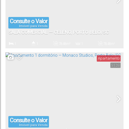
Consulte o Valor
Imóvel para Venda
SALA COMERCIAL — CELENO, PORTO BELO/SC
1
1
78
.48
m²
1
78
.48
m²
Dormitório(s)
Banheiro(s)
Privativo:
Sala(s)
Total:
Apartamento
9139
Consulte o Valor
Imóvel para Venda