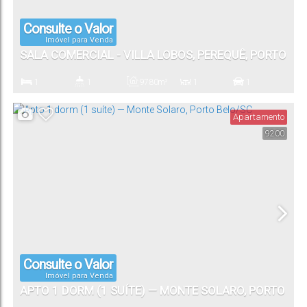
Consulte o Valor
Imóvel para Venda
SALA COMERCIAL - VILLA LOBOS, PEREQUÊ, PORTO
BELO/SC
1
1
97
.80
m²
1
1
Dormitório(s)
Banheiro(s)
Privativo:
Sala(s)
Vaga(s)
Apartamento
9200
Consulte o Valor
Imóvel para Venda
APTO 1 DORM (1 SUÍTE) — MONTE SOLARO, PORTO