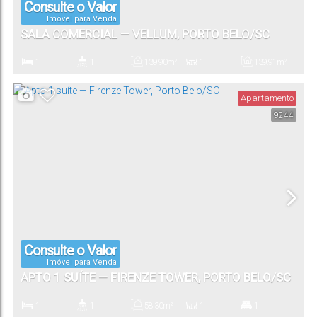
Consulte o Valor
Imóvel para Venda
SALA COMERCIAL — VELLUM, PORTO BELO/SC
1
1
139
.90
m²
1
139
.91
m²
Dormitório(s)
Banheiro(s)
Privativo:
Sala(s)
Total:
Apartamento
9244
Consulte o Valor
Imóvel para Venda
APTO 1 SUÍTE — FIRENZE TOWER, PORTO BELO/SC
1
1
58
.30
m²
1
1