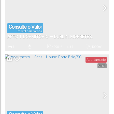
Consulte o Valor
Imóvel para Venda
APTO 1 DORMITÓRIO — DUBLIN, MORRETES,
ITAPEMA/SC
1
1
40
.90
m²
1
40
.90
m²
Dormitório(s)
Banheiro(s)
Privativo:
Sala(s)
Total:
Apartamento
9101
1
Vaga(s)