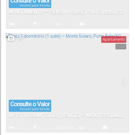
Consulte o Valor
Imóvel para Venda
APARTAMENTO — SENSUI HOUSE, PORTO BELO/SC
1
1
1
1
Dormitório(s)
Banheiro(s)
Sala(s)
Vaga(s)
Apartamento
9068
Consulte o Valor
Imóvel para Venda
APTO 1 DORMITÓRIO (1 SUÍTE) — MONTE SOLARO,
PORTO BELO/SC
1
1
43
.53
m²
1
1
Dormitório(s)
Banheiro(s)
Privativo:
Sala(s)
Suíte(s)