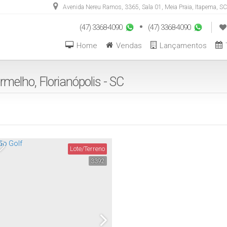
Avenida Nereu Ramos
,
3365
,
Sala 01
,
Meia Praia
,
Itapema
,
SC
(47) 3368-4090
(47) 3368-4090
Home
Vendas
Lançamentos
De R$500.000 Até R$1.0
melho, Florianópolis - SC
Lote/Terreno
3392