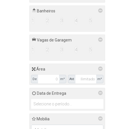
Banheiros
1
2
3
4
5
Vagas de Garagem
1
2
3
4
5
Área
De
m²
Até
m²
Data de Entrega
Mobilia