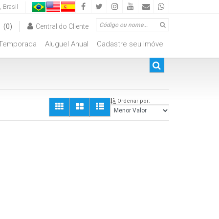
,
Brasil
(0)
Central do Cliente
Temporada
Aluguel Anual
Cadastre seu Imóvel
00.000
De R$500.000 Até R$1.000.000
Ordenar por: