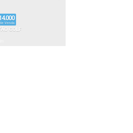
14.000
 de Venda
TÃO GOLF
0
m²
: