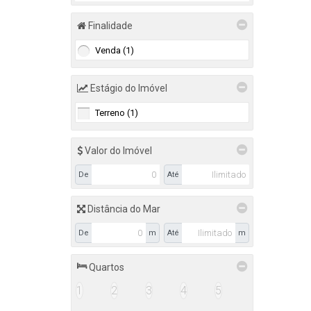
Camboriú (5)
Finalidade
Centro (2)
Venda (1)
Rio Pequeno (1)
Várzea do Ranchinho (Monte Alegre) (2)
Estágio do Imóvel
Balneário Camboriú (1)
Terreno (1)
Nova Esperança (1)
Florianópolis (1)
Valor do Imóvel
Ingleses do Rio Vermelho (1)
De
Até
Governador Celso Ramos (1)
Distância do Mar
Centro (1)
De
m
Até
m
Quartos
1
2
3
4
5