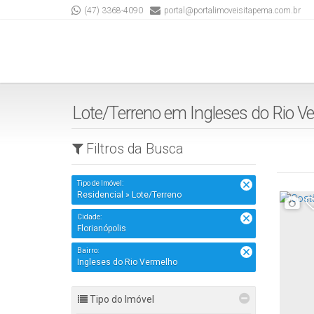
(47) 3368-4090
portal@portalimoveisitapema.com.br
Lote/Terreno em Ingleses do Rio Ver
Filtros da Busca
Tipo de Imóvel:
Residencial » Lote/Terreno
Cidade:
Florianópolis
Bairro:
Ingleses do Rio Vermelho
Tipo do Imóvel