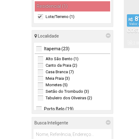
Residencial (1)
Lote/Terreno (1)
8
R$
Valor
COS
Localidade
2
.0
Itapema (23)
Privativo
Alto São Bento (1)
Canto da Praia (2)
Casa Branca (7)
Meia Praia (3)
Morretes (5)
Sertão do Trombudo (3)
Tabuleiro dos Oliveiras (2)
Porto Belo (19)
Alto Perequê (2)
Busca Inteligente
Jardim dourado (8)
Perequê (7)
Sertão de Santa Luzia (2)