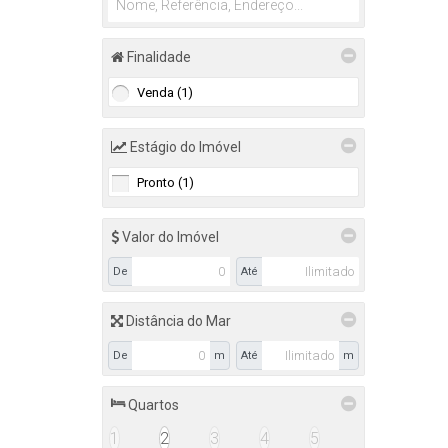
Finalidade
Venda (1)
Estágio do Imóvel
Pronto (1)
Valor do Imóvel
De
Até
Distância do Mar
De
m
Até
m
Quartos
1
2
3
4
5