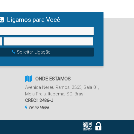
Ligamos para Você!
Solicitar Ligação
ONDE ESTAMOS
Avenida Nereu Ramos
,
3365
,
Sala 01
,
Meia Praia
,
Itapema
,
SC
,
Brasil
CRECI: 2486-J
Ver no Mapa