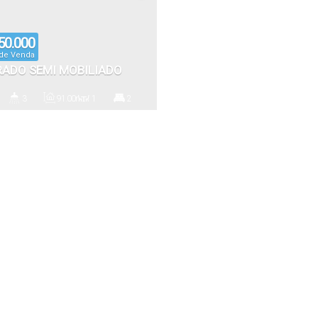
50.000
 de Venda
ADO SEMI MOBILIADO
2 SUÍTES, 2 VAGAS E
3
91
.00
m²
1
2
ELENTE ACABAMENTO EM
io(s)
Banheiro(s)
Privativo:
Sala(s)
Suíte(s)
ETES, ITAPEMA
00
m²
2
Vaga(s)