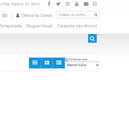
a Praia
,
Itapema
,
SC
,
Brasil
(0)
Central do Cliente
Temporada
Aluguel Anual
Cadastre seu Imóvel
00.000
De R$500.000 Até R$1.000.000
Ordenar por: