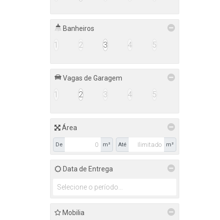
Banheiros
1
2
3
4
5
Vagas de Garagem
1
2
3
4
5
Área
De
m²
Até
m²
Data de Entrega
Mobilia