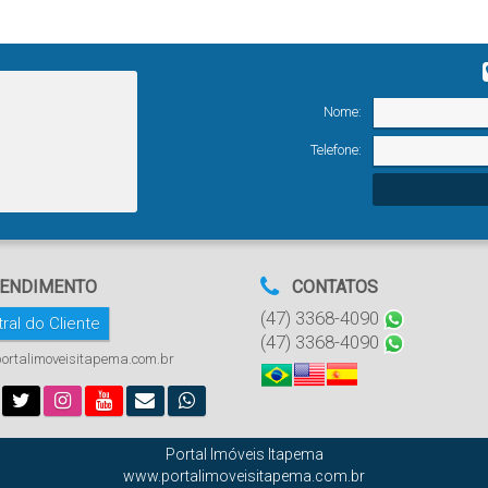
Nome:
Telefone:
ENDIMENTO
CONTATOS
(47) 3368-4090
ral do Cliente
(47) 3368-4090
ortalimoveisitapema.com.br
Portal Imóveis Itapema
www.portalimoveisitapema.com.br