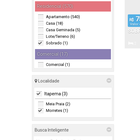
Residencial (570)
Apartamento (540)
7
R$
Casa (18)
Valor
Casa Geminada (5)
SOBR
Lote/Terreno (6)
COM 
Sobrado (1)
2
EXC
Dormitór
Comercial (17)
MORR
Comercial (1)
Salas Comerciais (16)
91
.
Total:
Localidade
Itapema (3)
Meia Praia (2)
Morretes (1)
Busca Inteligente