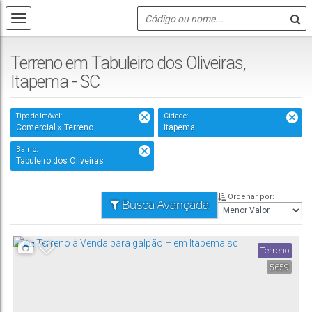
Terreno em Tabuleiro dos Oliveiras,
Itapema - SC
Tipo de Imóvel:
Cidade:
Comercial » Terreno
Itapema
Bairro:
Tabuleiro dos Oliveiras
Ordenar por:
Busca Avançada
Terreno
5659