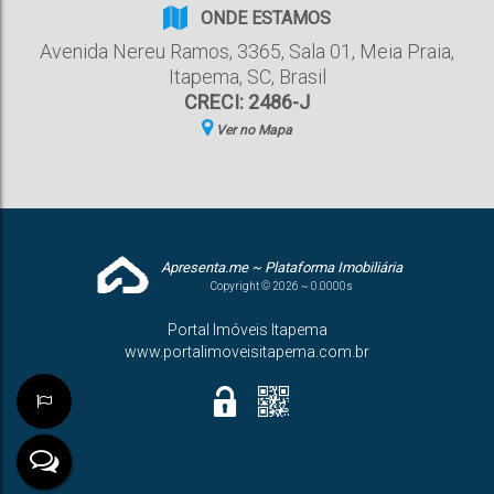
ONDE ESTAMOS
Avenida Nereu Ramos
,
3365
,
Sala 01
,
Meia Praia
,
Itapema
,
SC
,
Brasil
CRECI: 2486-J
Ver no Mapa
Apresenta.me ~ Plataforma Imobiliária
Copyright © 2026 ~ 0.0000s
Portal Imóveis Itapema
www.portalimoveisitapema.com.br