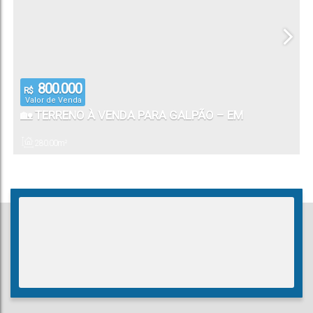
800.000
R$
Valor de Venda
🏡 TERRENO À VENDA PARA GALPÃO – EM
ITAPEMA SC
280
.00
m²
Total: