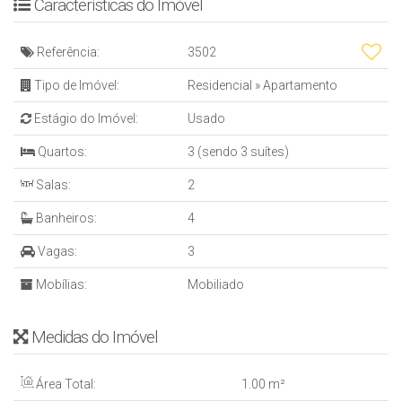
EMPREENDIMENTO:
Características do Imóvel
• Piscina Adulto e Infantil
• Playground
Referência:
3502
• Brinquedoteca
• Salão de Festas
Tipo de Imóvel:
Residencial
»
Apartamento
• Sala de Jogos
Estágio do Imóvel:
Usado
• Academia
• Cinema
Quartos:
3 (sendo 3 suítes)
Salas:
2
R$ 1.900.000,00
Absorve 50% em imóvel usado
Banheiros:
4
Parcela saldo em até 4 X
Vagas:
3
Mobílias:
Mobiliado
Medidas do Imóvel
Área Total:
1
.00
m²