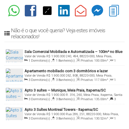
Não é o que você queria? Veja estes imóveis
relacionados!
Sala Comercial Mobiliada e Automatizada – 100m² no Blue
Valor de Venda
R$
1.900.000
240, 494, 88220-000, Meia Praia,
Diamond, Meia Praia
1
Dormitório(s)
,
1
Banheiro(s)
,
Privativo:
100
.00
m²
,
1
Itapema, Santa Catarina, Brasil
Sala(s)
,
Total:
100
.00
m²
,
1
Vaga(s)
Apartamento mobiliado com 3 dormitórios e lazer
Valor de Venda
R$
1.900.000
262, 808, 88220-000, Meia Praia,
completo em Meia Praia – Itapema
3
Dormitório(s)
,
3
Banheiro(s)
,
Privativo:
117
.00
m²
,
1
Itapema, Santa Catarina, Brasil
Sala(s)
,
2
Suíte(s)
,
Total:
117
.00
m²
,
2
Vaga(s)
Apto 3 suítes — Munique, Meia Praia, Itapema/SC
Valor de Venda
R$
1.900.000
R. 316, 260, Meia Praia, Itapema, Santa
3
Dormitório(s)
,
3
Banheiro(s)
,
Privativo:
135
.00
m²
,
3
Catarina, Brasil
Suíte(s)
,
3
Vaga(s)
Apto 3 Suítes Montreal Towers - Itapema/SC
Valor de Venda
R$
1.900.000
Rua 286, 251, 88220-000, Meia Praia,
3
Dormitório(s)
,
3
Banheiro(s)
,
Privativo:
130
.52
m²
,
1
Itapema, Santa Catarina, Brasil
Sala(s)
,
3
Suíte(s)
,
2
Vaga(s)