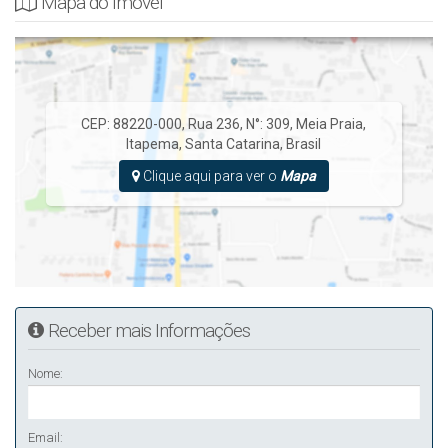
Mapa do Imóvel
CEP: 88220-000
,
Rua 236
,
N°:
309
,
Meia Praia
,
Itapema
,
Santa Catarina
,
Brasil
Clique aqui para ver o
Mapa
Receber mais Informações
Nome:
Email: