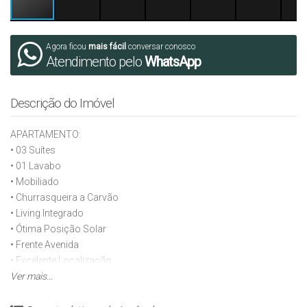
Agora ficou
mais fácil
conversar conosco
Atendimento pelo
WhatsApp
Descrição do Imóvel
APARTAMENTO:
• 03 Suítes
• 01 Lavabo
• Mobiliado
• Churrasqueira a Carvão
• Living Integrado
• Ótima Posição Solar
• Frente Avenida
• Excelente Localização
• 03 Vagas de Garagem
Ver mais...