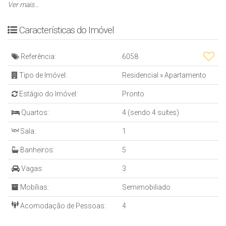
– ⁠Fechadura digital
Ver mais...
– ⁠⁠Sacada integrada
– ⁠Piso em porcelanato
Características do Imóvel
– ⁠⁠Sala para 3 ambientes
– ⁠Acabamento em gesso
Referência:
6058
– ⁠⁠Churrasqueira a carvão
– ⁠⁠Infraestrutura para água quente
Tipo de Imóvel:
Residencial
»
Apartamento
– ⁠⁠3 Vagas de garagem (G3 – 314/315)
Estágio do Imóvel:
Pronto
EMPREENDIMENTO
– Portaria
Quartos:
4 (sendo 4 suítes)
– ⁠⁠Gerador
Sala:
1
– ⁠Elevador
– ⁠Interfone
Banheiros:
5
– ⁠200m do mar
– ⁠Portão eletrônico
Vagas:
3
– ⁠18 Pavimentos tipo
Mobílias:
Semimobiliado
– ⁠⁠Entrada para banhistas
– ⁠⁠Armário de praia privativo
Acomodação de Pessoas:
4
– ⁠⁠Hall decorado e mobiliado
– ⁠⁠Total de 36 Apartamentos