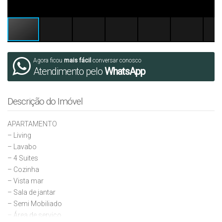
Agora ficou
mais fácil
conversar conosco
Atendimento pelo
WhatsApp
Descrição do Imóvel
APARTAMENTO
– Living
– ⁠Lavabo
– 4 Suites
– ⁠Cozinha
– ⁠Vista mar
– ⁠Sala de jantar
– ⁠Semi Mobiliado
– ⁠⁠Área de serviço