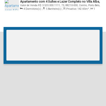
Apartamento com 4 Suítes e Lazer Completo no Villa Alba,
Valor de Venda
R$
3.520.000
1111, 73, 88210-000, Centro, Porto Belo,
Centro de Balneário Camboriú
4
Dormitório(s)
,
5
Banheiro(s)
,
Privativo:
142
.65
m²
,
1
Santa Catarina, Brasil
Sala(s)
,
4
Suíte(s)
,
Total:
142
.65
m²
,
3
Vaga(s)