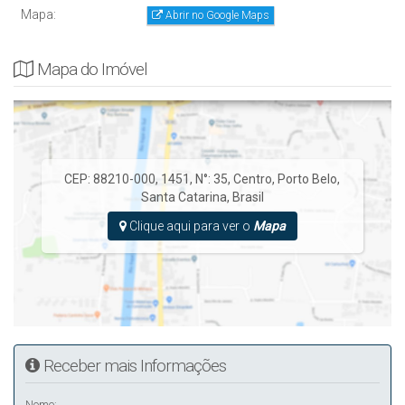
Mapa:
Abrir no Google Maps
Mapa do Imóvel
CEP: 88210-000
,
1451
,
N°:
35
,
Centro
,
Porto Belo
,
Santa Catarina
,
Brasil
Clique aqui para ver o
Mapa
Receber mais Informações
Nome: