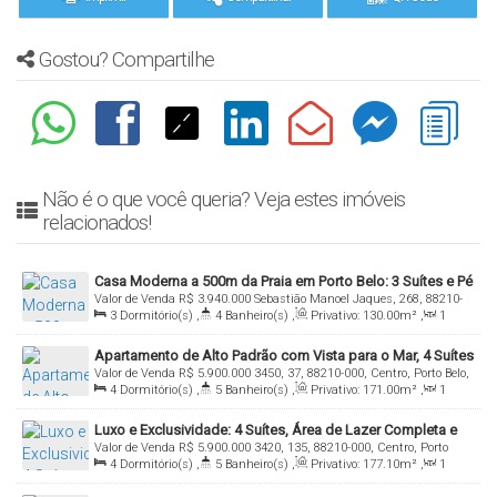
Gostou? Compartilhe
Não é o que você queria? Veja estes imóveis
relacionados!
Casa Moderna a 500m da Praia em Porto Belo: 3 Suítes e Pé
Valor de Venda
R$
3.940.000
Sebastião Manoel Jaques, 268, 88210-
Direito Duplo
3
Dormitório(s)
,
4
Banheiro(s)
,
Privativo:
130
.00
m²
,
1
000, Centro, Porto Belo, Santa Catarina, Brasil
Sala(s)
,
3
Suíte(s)
,
Total:
250
.00
m²
Apartamento de Alto Padrão com Vista para o Mar, 4 Suítes
Valor de Venda
R$
5.900.000
3450, 37, 88210-000, Centro, Porto Belo,
e Rooftop Completo
4
Dormitório(s)
,
5
Banheiro(s)
,
Privativo:
171
.00
m²
,
1
Santa Catarina, Brasil
Sala(s)
,
4
Suíte(s)
,
Total:
171
.00
m²
,
3
Vaga(s)
Luxo e Exclusividade: 4 Suítes, Área de Lazer Completa e
Valor de Venda
R$
5.900.000
3420, 135, 88210-000, Centro, Porto
Acabamentos Sofisticados
4
Dormitório(s)
,
5
Banheiro(s)
,
Privativo:
177
.10
m²
,
1
Belo, Santa Catarina, Brasil
Sala(s)
,
4
Suíte(s)
,
Total:
177
.10
m²
,
5
Vaga(s)