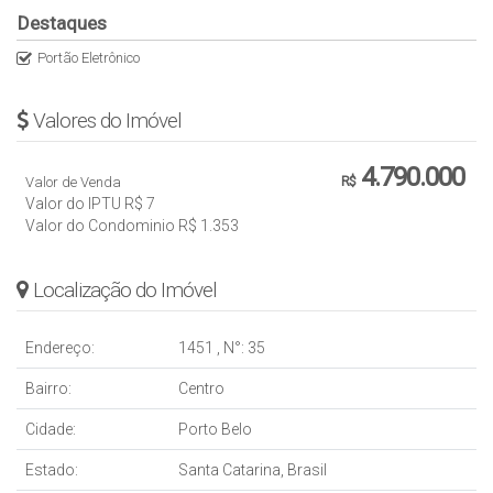
– ⁠Condomínio: R$ 1.353,00
Destaques
– ⁠Posição solar: Leste
Portão Eletrônico
– ⁠Formas de visita: marcar com antecedência com Gabriel
Magalhães
Valores do Imóvel
4.790.000
Valor de Venda
R$
Valor do IPTU
R$
7
Valor do Condominio
R$
1.353
Localização do Imóvel
Endereço:
1451
,
N°:
35
Bairro:
Centro
Cidade:
Porto Belo
Estado:
Santa Catarina, Brasil