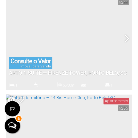
9244
Consulte o Valor
Imóvel para Venda
APTO 1 SUÍTE — FIRENZE TOWER, PORTO BELO/SC
1
1
58
.30
m²
1
1
Dormitório(s)
Banheiro(s)
Privativo:
Sala(s)
Suíte(s)
Apartamento
9236
1
0
Vaga(s)