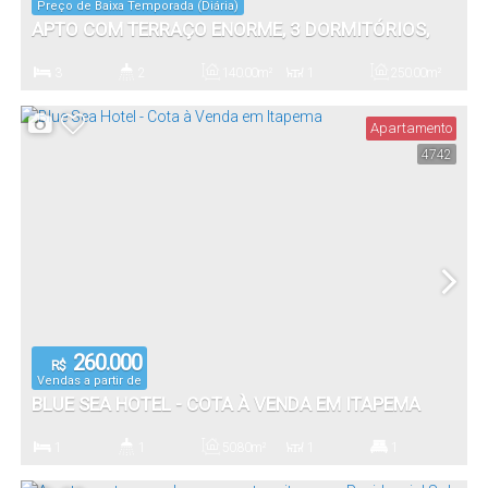
Preço de Baixa Temporada (Diária)
APTO COM TERRAÇO ENORME, 3 DORMITÓRIOS,
150 METROS DA PRAIA
3
2
140
.00
m²
1
250
.00
m²
Dormitório(s)
Banheiro(s)
Privativo:
Sala(s)
Total:
Apartamento
4742
1
140
.00
m²
Vaga(s)
Útil:
260.000
R$
Vendas a partir de
BLUE SEA HOTEL - COTA À VENDA EM ITAPEMA
1
1
50
.80
m²
1
1
Dormitório(s)
Banheiro(s)
Privativo:
Sala(s)
Suíte(s)