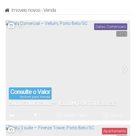
Imoveis novos - Venda
Salas Comerciais
9429
Consulte o Valor
Imóvel para Venda
SALA COMERCIAL — VELLUM, PORTO BELO/SC
1
1
139
.90
m²
1
139
.91
m²
Dormitório(s)
Banheiro(s)
Privativo:
Sala(s)
Total:
Apartamento