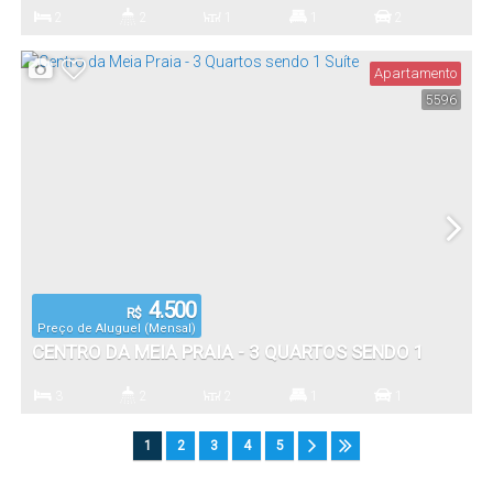
ANUAL NA MEIA PRAIA
2
2
1
1
2
Dormitório(s)
Banheiro(s)
Sala(s)
Suíte(s)
Vaga(s)
Apartamento
5596
4.500
R$
Preço de Aluguel (Mensal)
CENTRO DA MEIA PRAIA - 3 QUARTOS SENDO 1
SUÍTE
3
2
2
1
1
Dormitório(s)
Banheiro(s)
Sala(s)
Suíte(s)
Vaga(s)
1
2
3
4
5