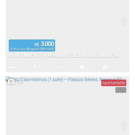
3.000
R$
Preço de Aluguel (Mensal)
APARTAMENTO PARA ALUGUEL ANUAL NA MEIA
PRAIA, ITAPEMA – 2 DORMITÓRIOS (1 SUÍTE) –
2
2
1
1
1
EXCELENTE LOCALIZAÇÃO
Dormitório(s)
Banheiro(s)
Sala(s)
Suíte(s)
Vaga(s)
Apartamento
6271