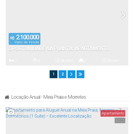
2.100.000
R$
Valor de Venda
OPORTUNIDADE NA PLANTA: APARTAMENTO
MODERNO COM 2 SUÍTES E ÁREA DE LAZER
2
3
88
.00
m²
2
88
.00
m²
EXCLUSIVA NO RESIDENCIAL RIVERSIDE
Dormitório(s)
Banheiro(s)
Privativo:
Suíte(s)
Total:
1
2
2
Vaga(s)
Locação Anual - Meia Praia e Morretes
Apartamento
6077