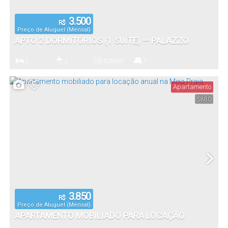
3.500
R$
Preço de Aluguel (Mensal)
APTO 2 DORMITÓRIOS (1 SUÍTE) — PALAZZO
SERENO, ITAPEMA/SC
2
2
80
.85
m²
1
Dormitório(s)
Banheiro(s)
Privativo:
Suíte(s)
Apartamento
5880
3.850
R$
Preço de Aluguel (Mensal)
APARTAMENTO MOBILIADO PARA LOCAÇÃO