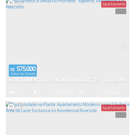
Apartamento
4763
50
.80
m²
Total:
575.000
R$
Valor de Venda
APARTAMENTO A VENDA NO MORRETES - ITAPEMA:
RESIDENCIAL SOL NASCENTE
2
1
60
.00
m²
1
60
.00
m²
Dormitório(s)
Banheiro(s)
Privativo:
Sala(s)
Total:
Apartamento
4239
1
60
.00
m²
Vaga(s)
Útil: