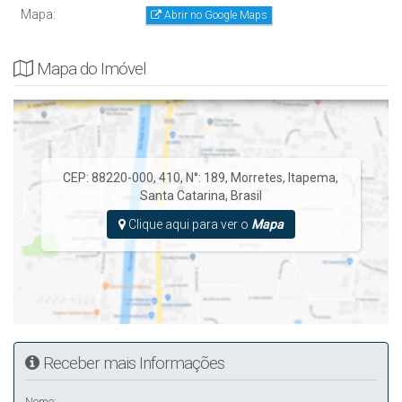
Mapa:
Abrir no Google Maps
Mapa do Imóvel
CEP: 88220-000
,
410
,
N°:
189
,
Morretes
,
Itapema
,
Santa Catarina
,
Brasil
Clique aqui para ver o
Mapa
Receber mais Informações
Nome: