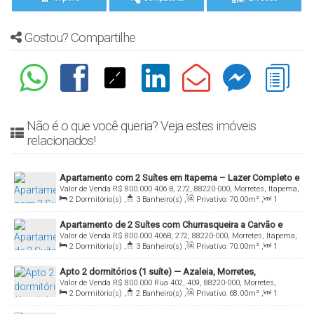
Gostou? Compartilhe
Não é o que você queria? Veja estes imóveis
relacionados!
Apartamento com 2 Suítes em Itapema – Lazer Completo e
Valor de Venda
R$
800.000
406 B, 272, 88220-000, Morretes, Itapema,
Condições Facilitadas no Soul Residence
2
Dormitório(s)
,
3
Banheiro(s)
,
Privativo:
70
.00
m²
,
1
Santa Catarina, Brasil
Sala(s)
,
2
Suíte(s)
,
Total:
70
.00
m²
,
1
Vaga(s)
Apartamento de 2 Suítes com Churrasqueira a Carvão e
Valor de Venda
R$
800.000
406B, 272, 88220-000, Morretes, Itapema,
Lazer Completo – 70M²
2
Dormitório(s)
,
3
Banheiro(s)
,
Privativo:
70
.00
m²
,
1
Santa Catarina, Brasil
Sala(s)
,
2
Suíte(s)
,
Total:
70
.00
m²
,
1
Vaga(s)
Apto 2 dormitórios (1 suíte) — Azaleia, Morretes,
Valor de Venda
R$
800.000
Rua 402, 409, 88220-000, Morretes,
Itapema/SC
2
Dormitório(s)
,
2
Banheiro(s)
,
Privativo:
68
.00
m²
,
1
Itapema, Santa Catarina, Brasil
Sala(s)
,
1
Suíte(s)
,
2
Vaga(s)