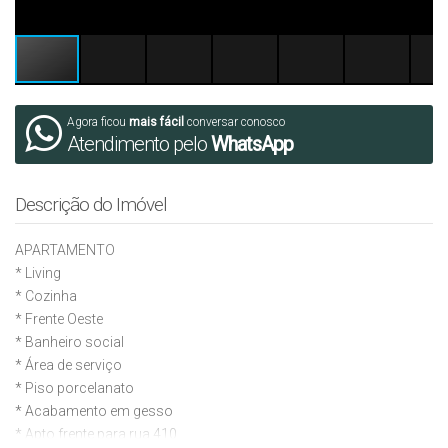
Agora ficou
mais fácil
conversar conosco
Atendimento pelo
WhatsApp
Descrição do Imóvel
APARTAMENTO
* Living
* Cozinha
* ⁠Frente Oeste
* ⁠Banheiro social
* Área de serviço
* ⁠Piso porcelanato
* ⁠Acabamento em gesso
* ⁠Apto frente para rua 410