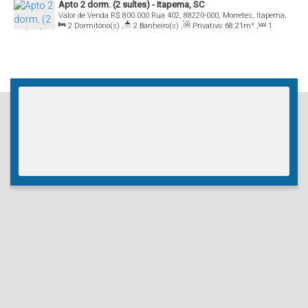
Apto 2 dorm. (2 suítes) - Itapema, SC
Valor de Venda
R$
800.000
Rua 402, 88220-000, Morretes, Itapema,
2
Dormitório(s)
,
2
Banheiro(s)
,
Privativo:
68
.21
m²
,
1
Santa Catarina, Brasil
Sala(s)
,
2
Suíte(s)
,
1
Vaga(s)