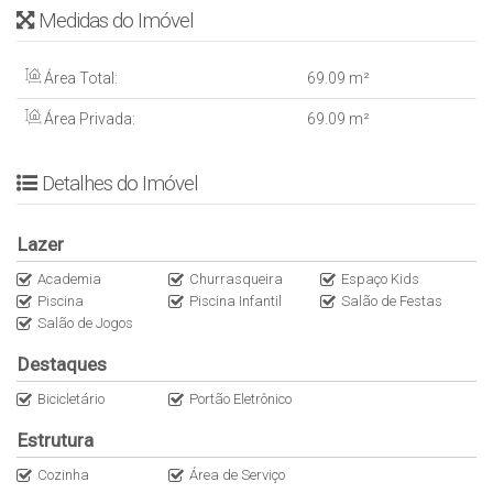
Medidas do Imóvel
– ⁠Salão de festas
– ⁠Piscina adulto e infantil
INFORMAÇÕES ADICIONAIS:
Área Total:
69
.09
m²
– Área Privativa: 69,09 m²
Área Privada:
69
.09
m²
– ⁠Condomínio: R$ 600,00 aprox.
– ⁠IPTU: R$ 750,00 aprox.
– Data de entrega: Junho/24
Detalhes do Imóvel
– Formas de visitas: Fácil acesso, chaves na TOP3
Lazer
Academia
Churrasqueira
Espaço Kids
Piscina
Piscina Infantil
Salão de Festas
Salão de Jogos
Destaques
Bicicletário
Portão Eletrônico
Estrutura
Cozinha
Área de Serviço