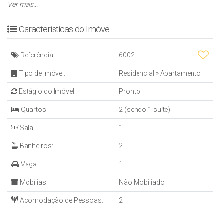
* ⁠02 Dormitórios (sendo 01 suite)
Ver mais...
* Sacada com churrasqueira a Carvão
* ⁠01 Vaga de garagem (vaga 11 no térreo)
Características do Imóvel
EMPREENDIMENTO
* Interfone
Referência:
6002
* ⁠Bicicletário
* ⁠Hall decorado
Tipo de Imóvel:
Residencial
»
Apartamento
* ⁠02 Elevadores
Estágio do Imóvel:
Pronto
* 19 Pavimentos⁠
* Portão eletrônico
Quartos:
2 (sendo 1 suíte)
* Coleta seletiva de lixo
Sala:
1
* ⁠Box para artigos de praia
* ⁠06 Apartamentos por andar
Banheiros:
2
* Sensores de presença para luzes nas áreas comuns
ÁREA DE LAZER
Vaga:
1
* Terraço
Mobílias:
Não Mobiliado
– Academia
– ⁠Playground
Acomodação de Pessoas:
2
– ⁠Sala de jogos
– ⁠Brinquedoteca