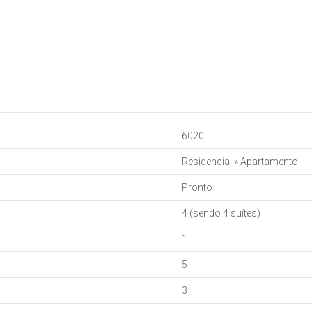
6020
Residencial
»
Apartamento
Pronto
4 (sendo 4 suítes)
1
5
o de emergência
3