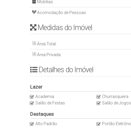
Mobílias:
* ⁠Pet Place
* ⁠Academia
Acomodação de Pessoas:
* ⁠Playground
* ⁠Sala de jogos
Medidas do Imóvel
* ⁠Personal care
* ⁠⁠Brinquedoteca
Área Total:
* ⁠Salão de festas
* Sala de massagem
Área Privada:
* ⁠Sauna e ante sauna
* ⁠Piscina adulto e infantil
Detalhes do Imóvel
INFORMAÇÕES ADICIONAIS:
– ⁠Área privativa: 185,00 m2
– ⁠Condomínio: R$ 1.150,00
Lazer
– ⁠IPTU: Ainda não saiu
Academia
Churrasqueira
– ⁠Entregue em: Dez/25
Salão de Festas
Salão de Jogos
– ⁠Forma de visita: Agendar com antecedência, visitas
Destaques
Alto Padrão
Portão Eletrôni