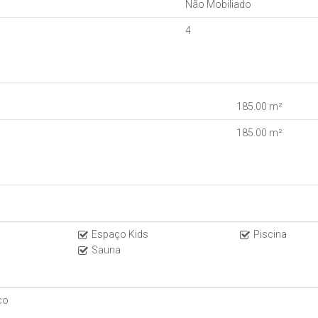
Não Mobiliado
4
185
.00
m²
185
.00
m²
Espaço Kids
Piscina
Sauna
 marcadas com a portaria
co