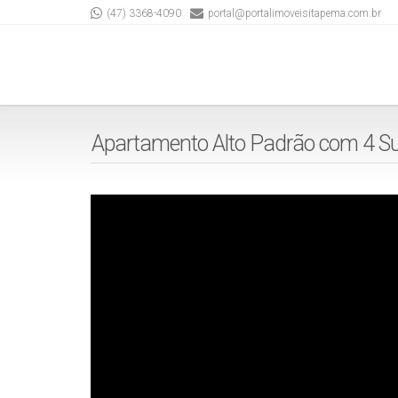
(47) 3368-4090
portal@portalimoveisitapema.com.br
Apartamento Alto Padrão com 4 Suí