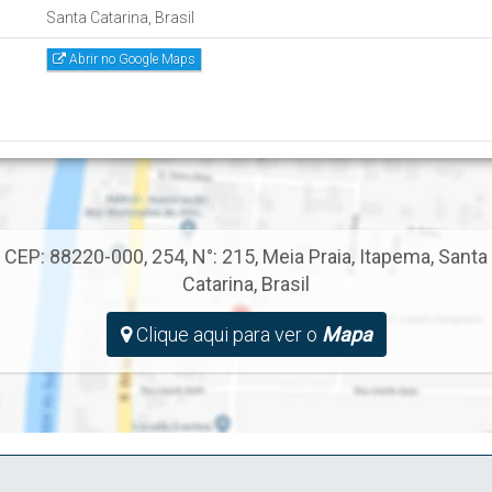
Santa Catarina, Brasil
Abrir no Google Maps
CEP: 88220-000
,
254
,
N°:
215
,
Meia Praia
,
Itapema
,
Santa
Catarina
,
Brasil
Clique aqui para ver o
Mapa