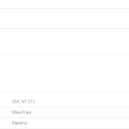
254
,
N°:
215
Meia Praia
Itapema