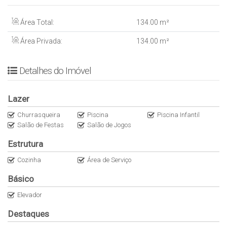
– Terraço com hidromassagem
INFORMÇÕES ADICIONAIS
Área Total:
134
.00
m²
– Área Privativa: 134 m² aprox.
Área Privada:
134
.00
m²
– Condomínio: R$ 950,00
– IPTU: R$ 4.000,00 aprox.
– ⁠Entregue em: Nov/25
Detalhes do Imóvel
– Forma de visita: Marcar com antecedência, zeladora abre o apto
Lazer
Churrasqueira
Piscina
Piscina Infantil
Salão de Festas
Salão de Jogos
Estrutura
Cozinha
Área de Serviço
Básico
Elevador
Destaques