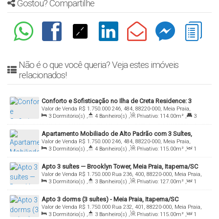
Gostou? Compartilhe
Não é o que você queria? Veja estes imóveis
relacionados!
Conforto e Sofisticação no Ilha de Creta Residence: 3
Valor de Venda
R$
1.750.000
246, 484, 88220-000, Meia Praia,
Suítes e Lazer Premium a Poucos Metros do Mar
3
Dormitório(s)
,
4
Banheiro(s)
,
Privativo:
114
.00
m²
,
3
Itapema, Santa Catarina, Brasil
Suíte(s)
,
Total:
114
.00
m²
,
2
Vaga(s)
Apartamento Mobiliado de Alto Padrão com 3 Suítes,
Valor de Venda
R$
1.750.000
246, 484, 88220-000, Meia Praia,
Churrasqueira a Carvão e Lazer Completo – 115 m²
3
Dormitório(s)
,
4
Banheiro(s)
,
Privativo:
115
.00
m²
,
1
Itapema, Santa Catarina, Brasil
Sala(s)
,
3
Suíte(s)
,
Total:
115
.00
m²
,
2
Vaga(s)
Apto 3 suítes — Brooklyn Tower, Meia Praia, Itapema/SC
Valor de Venda
R$
1.750.000
Rua 236, 400, 88220-000, Meia Praia,
3
Dormitório(s)
,
3
Banheiro(s)
,
Privativo:
127
.00
m²
,
1
Itapema, Santa Catarina, Brasil
Sala(s)
,
3
Suíte(s)
,
2
Vaga(s)
Apto 3 dorms (3 suítes) - Meia Praia, Itapema/SC
Valor de Venda
R$
1.750.000
Rua 232, 401, 88220-000, Meia Praia,
3
Dormitório(s)
,
3
Banheiro(s)
,
Privativo:
115
.00
m²
,
1
Itapema, Santa Catarina, Brasil