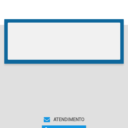
Sala(s)
,
3
Suíte(s)
,
2
Vaga(s)
ATENDIMENTO