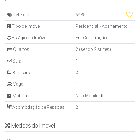
* Hall de entrada
* ⁠Elevador
Referência:
5485
* ⁠Monitoramento por câmeras
* ⁠Medidor de água, luz individual
Tipo de Imóvel:
Residencial
»
Apartamento
* ⁠ 03 apartamentos por andar
Estágio do Imóvel:
Em Construção
AREA DE LAZER
* Piscina adulto e infantil
Quartos:
2 (sendo 2 suítes)
* ⁠Academia
Sala:
1
* ⁠Salão de festa
* ⁠Sala de jogos
Banheiros:
3
* ⁠Playground
* ⁠Sala de reunião
Vaga:
1
INFORMAÇÕES ADICIONAIS
Mobílias:
Não Mobiliado
* ⁠01 vaga de garagem
* ⁠Área privativa: 64m2
Acomodação de Pessoas:
2
* ⁠Data de entrega: dez/2026
VALOR R$770.000,00
Medidas do Imóvel
* Estuda proposta