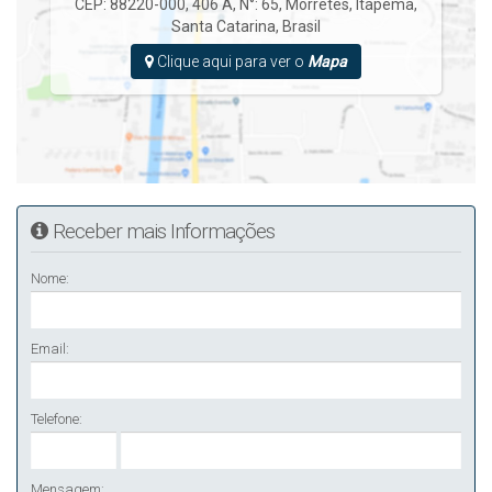
CEP: 88220-000
,
406 A
,
N°:
65
,
Morretes
,
Itapema
,
Santa Catarina
,
Brasil
Clique aqui para ver o
Mapa
Receber mais Informações
Nome:
Email:
Telefone:
Mensagem: