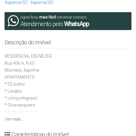
Agora ficou
mais fácil
conversar conosco
Atendimento pelo
WhatsApp
Descrição do Imóvel
RESIDENCIAL EBENEZER
Rua 406 A, N.65
Morretes, Itapema
APARTAMENTO
* 02 suítes
* ⁠Lavabo
* ⁠Living integrado
* ⁠Churrasqueira
* ⁠Área de serviço
* ⁠Piso porcelanato
Ver mais...
* ⁠Rebaixamento em gesso
EMPREENDIMENTO
Características do Imóvel