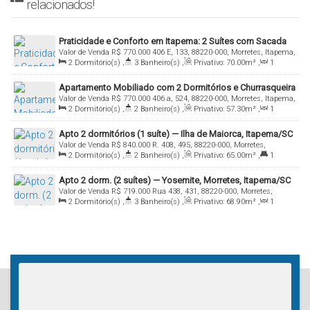
relacionados!
Praticidade e Conforto em Itapema: 2 Suítes com Sacada
Valor de Venda
R$
770.000
406 E, 133, 88220-000, Morretes, Itapema,
Gourmet no Maria Valentina Residence
2
Dormitório(s)
,
3
Banheiro(s)
,
Privativo:
70
.00
m²
,
1
Santa Catarina, Brasil
Sala(s)
,
2
Suíte(s)
,
Total:
70
.00
m²
,
1
Vaga(s)
Apartamento Mobiliado com 2 Dormitórios e Churrasqueira
Valor de Venda
R$
770.000
406 a, 524, 88220-000, Morretes, Itapema,
no Residencial Carmelo, Itapema
2
Dormitório(s)
,
2
Banheiro(s)
,
Privativo:
57
.30
m²
,
1
Santa Catarina, Brasil
Sala(s)
,
1
Suíte(s)
,
Total:
57
.30
m²
,
1
Vaga(s)
Apto 2 dormitórios (1 suíte) — Ilha de Maiorca, Itapema/SC
Valor de Venda
R$
840.000
R. 408, 495, 88220-000, Morretes,
2
Dormitório(s)
,
2
Banheiro(s)
,
Privativo:
65
.00
m²
,
1
Itapema, Santa Catarina, Brasil
Suíte(s)
,
1
Vaga(s)
Apto 2 dorm. (2 suítes) — Yosemite, Morretes, Itapema/SC
Valor de Venda
R$
719.000
Rua 438, 431, 88220-000, Morretes,
2
Dormitório(s)
,
3
Banheiro(s)
,
Privativo:
68
.90
m²
,
1
Itapema, Santa Catarina, Brasil
Sala(s)
,
2
Suíte(s)
,
1
Vaga(s)