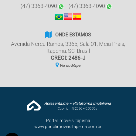
(47) 3368-4090
(47) 3368-4090
ONDE ESTAMOS
Avenida Nereu Ramos
,
3365
,
Sala 01
,
Meia Praia
,
Itapema
,
SC
,
Brasil
CRECI: 2486-J
Ver no Mapa
Apresenta.me ~ Plataforma Imobiliária
Copyright © 2026 ~ 0.0000s
Portal Imóveis Itapema
www.portalimoveisitapema.com.br