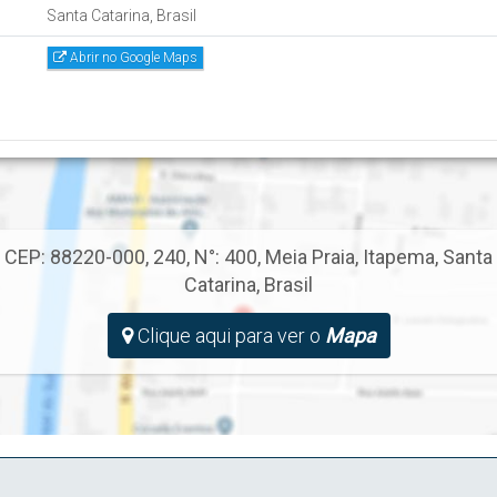
Santa Catarina, Brasil
Abrir no Google Maps
CEP: 88220-000
,
240
,
N°:
400
,
Meia Praia
,
Itapema
,
Santa
Catarina
,
Brasil
Clique aqui para ver o
Mapa