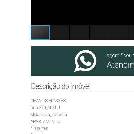
Agora ficou
Atendi
Descrição do Imóvel
CHAMPS ELYSSES
Rua 240, N. 400
Meia praia, Itapema
APARTAMENTO
* 3 suítes