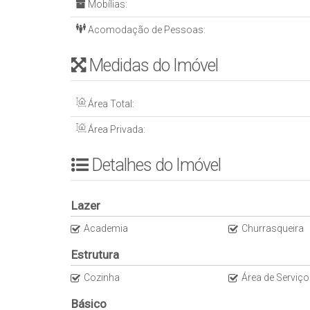
Mobílias:
* ⁠Forma de visita: Marcar com antecedência.
VALOR: R$2.050.000,00
Acomodação de Pessoas:
* 35% de entrada e saldo em 36x
* ⁠Estuda proposta
Medidas do Imóvel
Área Total:
Área Privada:
Detalhes do Imóvel
Lazer
Academia
Churrasqueira
Estrutura
Cozinha
Área de Serviço
Básico