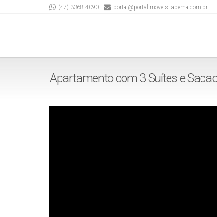
(47) 3368-4090
portal@portalimoveisitapema.com.br
Apartamento com 3 Suítes e Saca