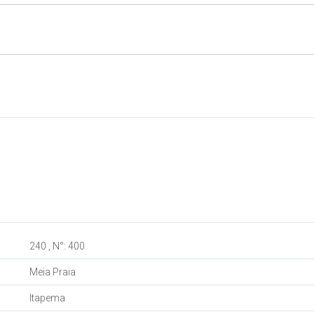
240
,
N°:
400
Meia Praia
Itapema