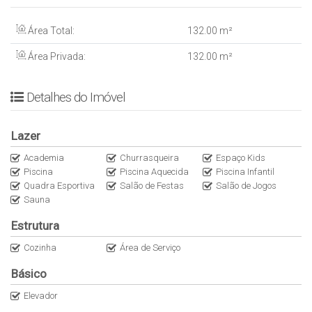
– ⁠Academia
– ⁠Playground
Área Total:
132
.00
m²
– ⁠Sala de jogos
Área Privada:
132
.00
m²
– ⁠Brinquedoteca
– ⁠Salão de festas
– ⁠Piscina aquecida
Detalhes do Imóvel
– ⁠Quadra esportiva
– Piscina adulto e infantil
Lazer
– ⁠Posição solar: Sul
– Área Privativa: 132m²
Academia
Churrasqueira
Espaço Kids
– Data de entrega: Set/25
Piscina
Piscina Aquecida
Piscina Infantil
Quadra Esportiva
Salão de Festas
Salão de Jogos
– IPTU: Ainda não pagou
Sauna
– ⁠Condomínio: R$ 1.100
– ⁠Formas de visita: Agendar com antecedência, marcar com
Estrutura
Gabriel Magalhães
Cozinha
Área de Serviço
Básico
Elevador