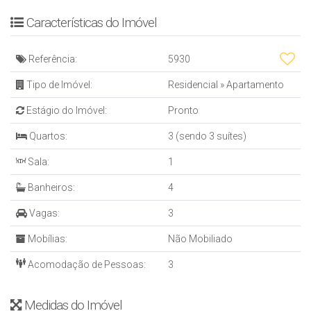
* 03 Vagas de garagem (G1-G2)
* Sacada com churrasqueira a Carvão
Características do Imóvel
EMPREENDIMENTO
– Interfone
Referência:
5930
– Hall decorado
– ⁠03 Elevadores
Tipo de Imóvel:
Residencial
»
Apartamento
– ⁠27 Pavimentos
Estágio do Imóvel:
Pronto
– ⁠27 Pavimentos
– ⁠Portão eletrônico
Quartos:
3 (sendo 3 suítes)
– 108 Apartamentos
Sala:
1
– Coleta seletiva de lixo
– ⁠Box para artigos de praia
Banheiros:
4
– ⁠04 Apartamentos por andar
– Sensores de presença para luzes nas áreas comuns
Vagas:
3
– Rede interna de monitoramento e segurança via TV
Mobílias:
Não Mobiliado
ÁREA DE LAZER
– Spa
Acomodação de Pessoas:
3
– ⁠Sauna
– ⁠Lounge
Medidas do Imóvel
– ⁠Vista mar