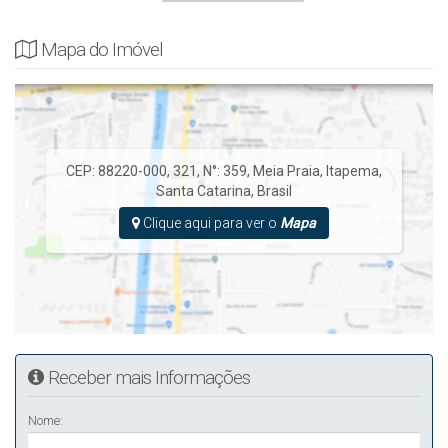
Mapa do Imóvel
CEP: 88220-000
,
321
,
N°:
359
,
Meia Praia
,
Itapema
,
Santa Catarina
,
Brasil
Clique aqui para ver o
Mapa
Receber mais Informações
Nome: