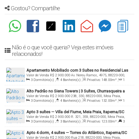
Gostou? Compartilhe
Não é o que você queria? Veja estes imóveis
relacionados!
Apartamento Mobiliado com 3 Suítes no Residencial Las
Valor de Venda
R$
2.900.000
Av. Nereu Ramos, 4975, 88220-000,
Vegas — Meia Praia, Itapema
3
Dormitório(s)
,
4
Banheiro(s)
,
Privativo:
148
.00
m²
,
1
Meia Praia, Itapema, Santa Catarina, Brasil
Sala(s)
,
3
Suíte(s)
,
Total:
148
.00
m²
,
2
Vaga(s)
Alto Padrão no Siena Towers | 3 Suítes, Churrasqueira a
Valor de Venda
R$
2.900.000
238, 330, 88220-000, Meia Praia,
Carvão e Portaria 24h em Meia Praia
3
Dormitório(s)
,
4
Banheiro(s)
,
Privativo:
132
.00
m²
,
1
Itapema, Santa Catarina, Brasil
Sala(s)
,
3
Suíte(s)
,
Total:
132
.00
m²
,
2
Vaga(s)
Apto 3 suítes — Villa del Fiume, Meia Praia, Itapema/SC
Valor de Venda
R$
2.900.000
R. 321, 359, 88220-000, Meia Praia,
3
Dormitório(s)
,
3
Banheiro(s)
,
Privativo:
123
.00
m²
,
3
Itapema, Santa Catarina, Brasil
Suíte(s)
,
1
Vaga(s)
Apto 4 dorm, 4 suítes — Torres do Atlântico, Itapema/SC
Valor de Venda
R$
2.900.000
Rua 218, 88220-000, Meia Praia,