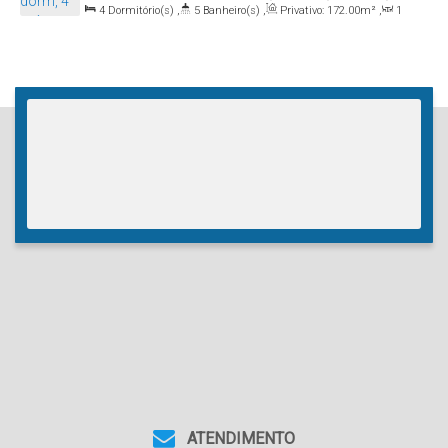
4
Dormitório(s)
,
5
Banheiro(s)
,
Privativo:
172
.00
m²
,
1
Itapema, Santa Catarina, Brasil
Sala(s)
,
4
Suíte(s)
,
2
Vaga(s)
ATENDIMENTO