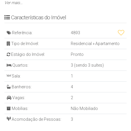
* Acabamento em gesso
Ver mais...
* Sacada
* churasqueira
Características do Imóvel
* 02 vagas individuais
EMPREENDIMENTO:
Referência:
4893
* Interfone
* 02 elevadores
Tipo de Imóvel:
Residencial
»
Apartamento
* 14 pavimentos
Estágio do Imóvel:
Pronto
* Portão elétrico
* 03 aptos por andar
Quartos:
3 (sendo 3 suítes)
* hall de entrada decorado
Sala:
1
ÁREA DE LAZER
Banheiros:
4
* Academia
Vagas:
2
* Sala de jogos
Mobílias:
Não Mobiliado
* 01 salão de festas
* Piscina
Acomodação de Pessoas:
3
* ⁠brinquedoteca
INFORMAÇÕES ADICIONAIS: