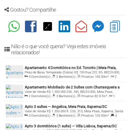
Gostou? Compartilhe
Não é o que você queria? Veja estes imóveis
relacionados!
Apartamento 4 Dormitórios no Ed. Toronto | Meia Praia,
Preço de Baixa Temporada (Diária)
R$
700
Rua 222, 85, 88220-000,
Itapema — 194,60 m² com Vista Mar
4
Dormitório(s)
,
2
Banheiro(s)
,
Privativo:
165
.00
m²
,
2
Meia Praia, Itapema, Santa Catarina, Brasil
Sala(s)
,
1
Suíte(s)
,
2
Vaga(s)
,
Útil:
165
.00
m²
Apartamento Mobiliado de 2 Suítes com Churrasqueira a
Valor de Venda
R$
1.350.000
256, 345, 88220-000, Meia Praia,
Carvão - Brilhante Residence - Meia Praia, Itapema/SC
2
Dormitório(s)
,
3
Banheiro(s)
,
Privativo:
82
.97
m²
,
1
Itapema, Santa Catarina, Brasil
Sala(s)
,
2
Suíte(s)
,
Total:
82
.97
m²
,
2
Vaga(s)
Apto 3 suítes — Angelica, Meia Praia, Itapema/SC
Valor de Venda
R$
1.350.000
R. 250, 313, Meia Praia, Itapema, Santa
3
Dormitório(s)
,
3
Banheiro(s)
,
Privativo:
126
.00
m²
,
3
Catarina, Brasil
Suíte(s)
,
1
Vaga(s)
Apto 3 dormitórios (1 suíte) — Villa Lisboa, Itapema/SC