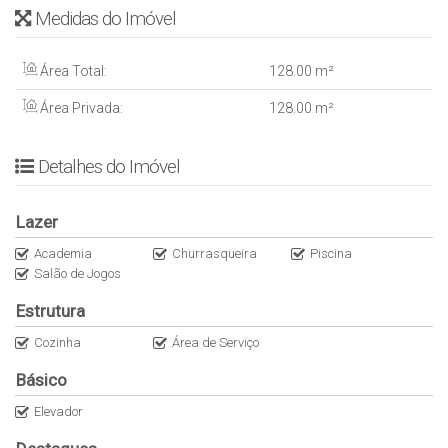
Medidas do Imóvel
- Data de abertura: 2022
- Condomínio: R$ 650,00
- ⁠IPTU 313,00
Área Total:
128
.00
m²
- Metragem: 128 m2
Área Privada:
128
.00
m²
- ⁠Conservação: novo/ótimo
- Forma de visita: fácil acesso
R$ 1.250.000,00 a vista.
Detalhes do Imóvel
R$ 1.400.000,00 no prazo
estuda Amarok e jetski
Lazer
50% de entrada e saldo em 12x
Academia
Churrasqueira
Piscina
fotos novas primeira visita
Salão de Jogos
Estrutura
Cozinha
Área de Serviço
Básico
Elevador