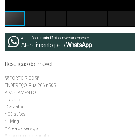
Agora ficou
mais fácil
conversar conosco
Atendimento pelo
WhatsApp
Descrição do Imóvel
🏆PORTO RICO🏆
ENDEREÇO: Rua:266 n505
APARTAMENTO:
- Lavabo
- ⁠Cozinha
* 03 suítes
* Living
* Área de serviço
* Piso em porcelanato