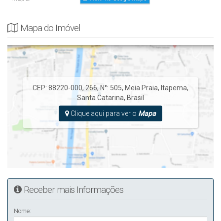
Mapa do Imóvel
CEP: 88220-000
,
266
,
N°:
505
,
Meia Praia
,
Itapema
,
Santa Catarina
,
Brasil
Clique aqui para ver o
Mapa
Receber mais Informações
Nome: