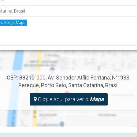
tarina, Brasil
 no Google Maps
CEP: 88210-000
,
Av. Senador Atílio Fontana
,
N°:
933
,
Perequê
,
Porto Belo
,
Santa Catarina
,
Brasil
Clique aqui para ver o
Mapa