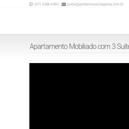
(47) 3368-4090
portal@portalimoveisitapema.com.br
Apartamento Mobiliado com 3 Suít