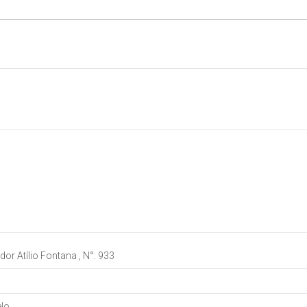
dor Atílio Fontana
,
N°:
933
elo