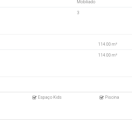
Mobiliado
3
114
.00
m²
114
.00
m²
r com Michael
Espaço Kids
Piscina
00 e 6x semestrais de R$ 51.000,00