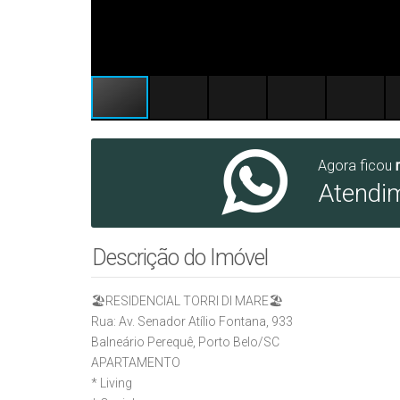
Agora ficou
Atendi
Descrição do Imóvel
🏖️RESIDENCIAL TORRI DI MARE🏖️
Rua: Av. Senador Atílio Fontana, 933
Balneário Perequê, Porto Belo/SC
APARTAMENTO
* Living