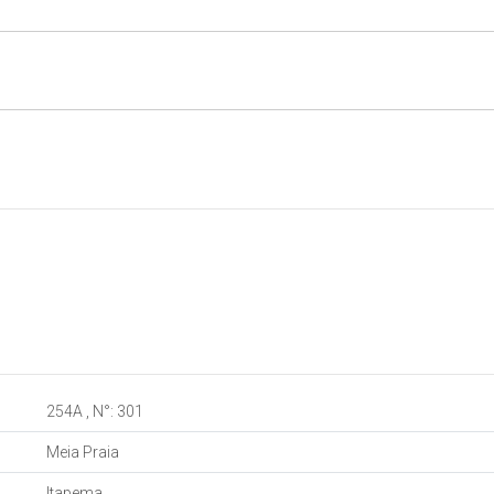
254A
,
N°:
301
Meia Praia
Itapema