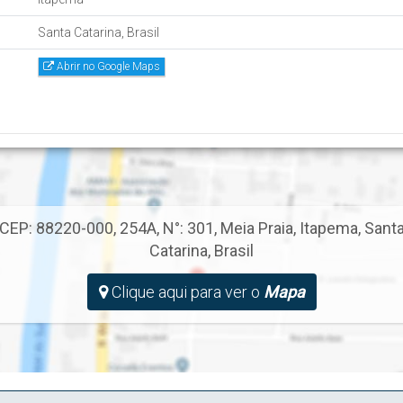
Santa Catarina, Brasil
Abrir no Google Maps
CEP: 88220-000
,
254A
,
N°:
301
,
Meia Praia
,
Itapema
,
Sant
Catarina
,
Brasil
Clique aqui para ver o
Mapa