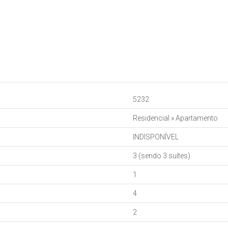
5232
Residencial
»
Apartamento
INDISPONÍVEL
3 (sendo 3 suítes)
1
4
2