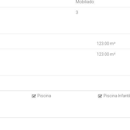
Mobiliado
3
123
.00
m²
123
.00
m²
r com Michael
em 36x CUB
Piscina
Piscina Infanti