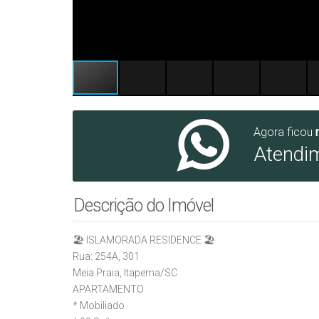
Agora ficou
Atendi
Descrição do Imóvel
🏖️ ISLAMORADA RESIDENCE 🏖️
Rua: 254A, 301
Meia Praia, Itapema/SC
APARTAMENTO
* Mobiliado