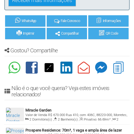
WhatsApp
Fale Conosco
Informações
Imprimir
Compartilhar
QR Code
Gostou? Compartilhe
Não é o que você queria? Veja estes imóveis
relacionados!
Miracle Garden
Valor de Venda
R$
670.000
Rua 410, com 406C, 88220-000, Morretes,
2
Dormitório(s)
,
2
Banheiro(s)
,
Privativo:
66
.69
m²
,
2
Itapema, Santa Catarina, Brasil
Sala(s)
,
1
Vaga(s)
Prospere Residence: 70m², 1 vaga e ampla área de lazer