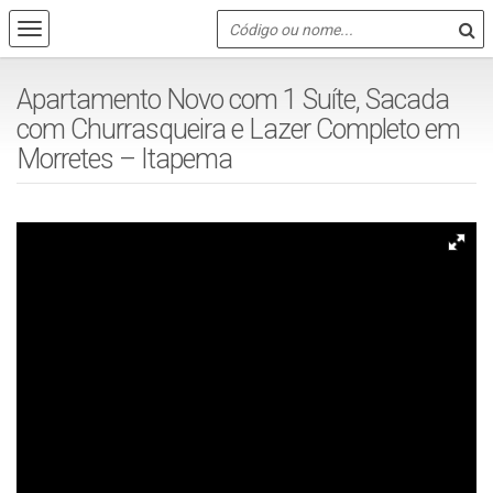
Apartamento Novo com 1 Suíte, Sacada
com Churrasqueira e Lazer Completo em
Morretes – Itapema