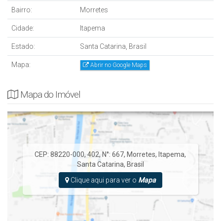
Bairro:
Morretes
Cidade:
Itapema
Estado:
Santa Catarina, Brasil
Mapa:
Abrir no Google Maps
Mapa do Imóvel
CEP: 88220-000
,
402
,
N°:
667
,
Morretes
,
Itapema
,
Santa Catarina
,
Brasil
Clique aqui para ver o
Mapa