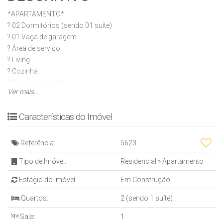
*APARTAMENTO*
? 02 Dormitórios (sendo 01 suíte)
? 01 Vaga de garagem
? Área de serviço
? Living
? Cozinha
? Banheiro social
Ver mais...
? Sacada com churrasqueira a Carvão
? Piso porcelanato
Características do Imóvel
? Acabamento em gesso
? Andar alto
Referência:
5623
*EMPREENDIMENTO*
Tipo de Imóvel:
Residencial
»
Apartamento
? 04 Apartamentos por Andar
? 02 Elevadores
Estágio do Imóvel:
Em Construção
? Hall decorado
? Interfone
Quartos:
2 (sendo 1 suíte)
? Portão eletrônico
Sala:
1