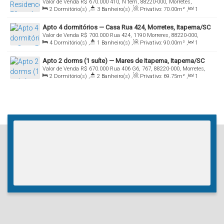
Valor de Venda
R$
670.000
410, N tem, 88220-000, Morretes,
com pagamento facilitado em Itapema/SC
2
Dormitório(s)
,
3
Banheiro(s)
,
Privativo:
70
.00
m²
,
1
Itapema, Santa Catarina, Brasil
Sala(s)
,
2
Suíte(s)
,
Total:
70
.00
m²
Apto 4 dormitórios — Casa Rua 424, Morretes, Itapema/SC
Valor de Venda
R$
700.000
Rua 424, 1190 Morreres, 88220-000,
4
Dormitório(s)
,
1
Banheiro(s)
,
Privativo:
90
.00
m²
,
1
Morretes, Itapema, Santa Catarina, Brasil
Sala(s)
,
Total:
200
.00
m²
,
2
Vaga(s)
Apto 2 dorms (1 suíte) — Mares de Itapema, Itapema/SC
Valor de Venda
R$
670.000
Rua 406 G6, 767, 88220-000, Morretes,
2
Dormitório(s)
,
2
Banheiro(s)
,
Privativo:
69
.75
m²
,
1
Itapema, Santa Catarina, Brasil
Sala(s)
,
1
Suíte(s)
,
1
Vaga(s)