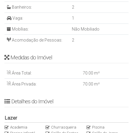
*ÁREA DE LAZER*
Banheiros:
2
? Piscina adulta e infantil
Vaga:
1
? Academia
? Salão de Festas
Mobílias:
Não Mobiliado
? Sala de jogos
? Brinquedoteca
Acomodação de Pessoas:
2
- Área Privativa: 70 m²
Medidas do Imóvel
- Data de entrega: Dez/26
- Incorporação: ainda não saiu
Área Total:
70
.00
m²
Condições de pagamento
Área Privada:
70
.00
m²
460mil de entrada e saldo em 40x
Detalhes do Imóvel
Estuda veículos em geral
Lazer
Academia
Churrasqueira
Piscina