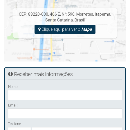
CEP: 88220-000
,
406 E
,
N°:
590
,
Morretes
,
Itapema
,
Santa Catarina
,
Brasil
Clique aqui para ver o
Mapa
Receber mais Informações
Nome:
Email:
Telefone: