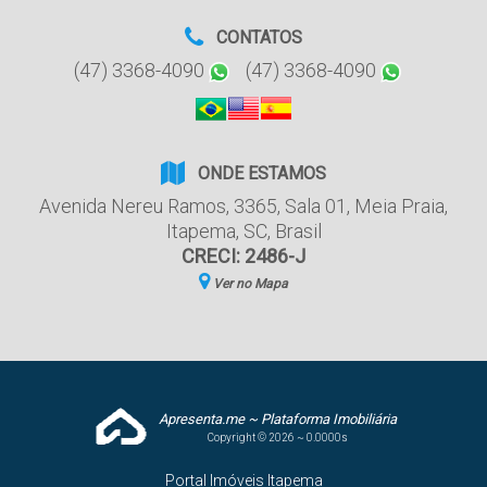
CONTATOS
(47) 3368-4090
(47) 3368-4090
ONDE ESTAMOS
Avenida Nereu Ramos
,
3365
,
Sala 01
,
Meia Praia
,
Itapema
,
SC
,
Brasil
CRECI: 2486-J
Ver no Mapa
Apresenta.me ~ Plataforma Imobiliária
Copyright © 2026 ~ 0.0000s
Portal Imóveis Itapema