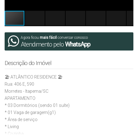
Agora ficou
mais fácil
conversar conosco
Atendimento pelo
WhatsApp
Descrição do Imóvel
🏖️ ATLÂNTICO RESIDENCE 🏖️
Rua: 406 E, 590
Morretes - Itapema/SC
APARTAMENTO
* 03 Dormitórios (sendo 01 suíte)
* 01 Vaga de garagem(g1)
* Área de serviço
* Living
* Cozinha