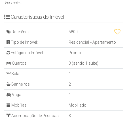
* ⁠Banheiro social
Ver mais...
* Sacada com churrasqueira a carvão
* Piso porcelanato
Características do Imóvel
* ⁠Acabamento em gesso
EMPREENDIMENTO
Referência:
5800
* 80 Apartamentos
* ⁠20 Pavimentos
Tipo de Imóvel:
Residencial
»
Apartamento
* ⁠04 Apartamentos por andar
Estágio do Imóvel:
Pronto
- Hall decorado
- Interfone
Quartos:
3 (sendo 1 suíte)
- Portão eletrônico
Sala:
1
- Coleta seletiva de lixo
- Sensores de presença para luzes nas áreas comuns
Banheiros:
2
ÁREA DE LAZER
* Piscina adulto e infantil
Vaga:
1
* Salão de festas
Mobílias:
Mobiliado
* ⁠Playground
* ⁠Espaço pet
Acomodação de Pessoas:
3
* ⁠Espaço gourmet
- Área Privativa: 70,00m2