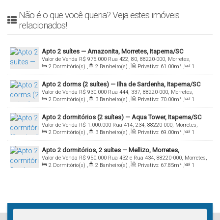
Não é o que você queria? Veja estes imóveis
relacionados!
Apto 2 suítes — Amazonita, Morretes, Itapema/SC
Valor de Venda
R$
975.000
Rua 422, 80, 88220-000, Morretes,
2
Dormitório(s)
,
2
Banheiro(s)
,
Privativo:
61
.00
m²
,
1
Itapema, Santa Catarina, Brasil
Sala(s)
,
2
Suíte(s)
,
1
Vaga(s)
Apto 2 dorms (2 suítes) — Ilha de Sardenha, Itapema/SC
Valor de Venda
R$
930.000
Rua 444, 337, 88220-000, Morretes,
2
Dormitório(s)
,
3
Banheiro(s)
,
Privativo:
70
.00
m²
,
1
Itapema, Santa Catarina, Brasil
Sala(s)
,
2
Suíte(s)
,
1
Vaga(s)
Apto 2 dormitórios (2 suítes) — Aqua Tower, Itapema/SC
Valor de Venda
R$
1.000.000
Rua 414, 234, 88220-000, Morretes,
2
Dormitório(s)
,
3
Banheiro(s)
,
Privativo:
69
.00
m²
,
1
Itapema, Santa Catarina, Brasil
Sala(s)
,
2
Suíte(s)
,
1
Vaga(s)
Apto 2 dormitórios, 2 suítes — Mellizo, Morretes,
Valor de Venda
R$
950.000
Rua 432 e Rua 434, 88220-000, Morretes,
Itapema/SC
2
Dormitório(s)
,
2
Banheiro(s)
,
Privativo:
67
.85
m²
,
1
Itapema, Santa Catarina, Brasil
Sala(s)
,
2
Suíte(s)
,
1
Vaga(s)