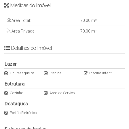
Medidas do Imóvel
- Ano de construção: Julho/25
- Formas de visita: Agendar com antecedência, marcar com
Gabriel Magalhães
Área Total:
70
.00
m²
VALOR: R$ 930.000,00
Área Privada:
70
.00
m²
• Entrada de R$ 30% saldo em 60x CUB/SC
• Estuda proposta
•Estuda pegar carro no negócio
Detalhes do Imóvel
•Estuda ap de menor valor no negócio
Lazer
Churrasqueira
Piscina
Piscina Infantil
Estrutura
Cozinha
Área de Serviço
Destaques
Portão Eletrônico