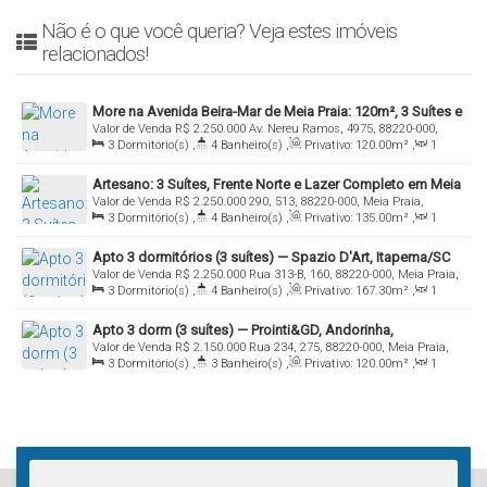
Não é o que você queria? Veja estes imóveis
relacionados!
More na Avenida Beira-Mar de Meia Praia: 120m², 3 Suítes e
Valor de Venda
R$
2.250.000
Av. Nereu Ramos, 4975, 88220-000,
Estrutura de Alto Padrão
3
Dormitório(s)
,
4
Banheiro(s)
,
Privativo:
120
.00
m²
,
1
Meia Praia, Itapema, Santa Catarina, Brasil
Sala(s)
,
3
Suíte(s)
,
Total:
120
.00
m²
,
2
Vaga(s)
Artesano: 3 Suítes, Frente Norte e Lazer Completo em Meia
Valor de Venda
R$
2.250.000
290, 513, 88220-000, Meia Praia,
Praia, Itapema
3
Dormitório(s)
,
4
Banheiro(s)
,
Privativo:
135
.00
m²
,
1
Itapema, Santa Catarina, Brasil
Sala(s)
,
3
Suíte(s)
,
Total:
135
.00
m²
,
2
Vaga(s)
Apto 3 dormitórios (3 suítes) — Spazio D'Art, Itapema/SC
Valor de Venda
R$
2.250.000
Rua 313-B, 160, 88220-000, Meia Praia,
3
Dormitório(s)
,
4
Banheiro(s)
,
Privativo:
167
.30
m²
,
1
Itapema, Santa Catarina, Brasil
Sala(s)
,
3
Suíte(s)
,
Total:
256
.38
m²
,
4
Vaga(s)
Apto 3 dorm (3 suítes) — Prointi&GD, Andorinha,
Valor de Venda
R$
2.150.000
Rua 234, 275, 88220-000, Meia Praia,
Itapema/SC
3
Dormitório(s)
,
3
Banheiro(s)
,
Privativo:
120
.00
m²
,
1
Itapema, Santa Catarina, Brasil
Sala(s)
,
3
Suíte(s)
,
Total:
240
.00
m²
,
2
Vaga(s)