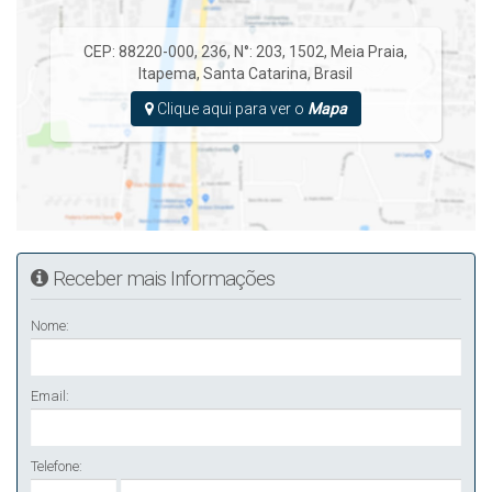
CEP: 88220-000
,
236
,
N°:
203
,
1502
,
Meia Praia
,
Itapema
,
Santa Catarina
,
Brasil
Clique aqui para ver o
Mapa
Receber mais Informações
Nome:
Email:
Telefone: