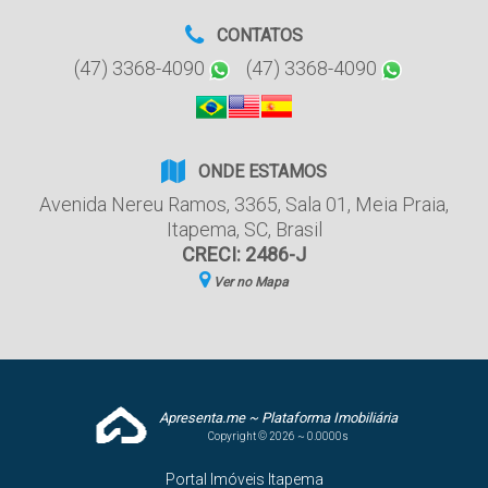
CONTATOS
(47) 3368-4090
(47) 3368-4090
ONDE ESTAMOS
Avenida Nereu Ramos
,
3365
,
Sala 01
,
Meia Praia
,
Itapema
,
SC
,
Brasil
CRECI: 2486-J
Ver no Mapa
Apresenta.me ~ Plataforma Imobiliária
Copyright © 2026 ~ 0.0000s
Portal Imóveis Itapema