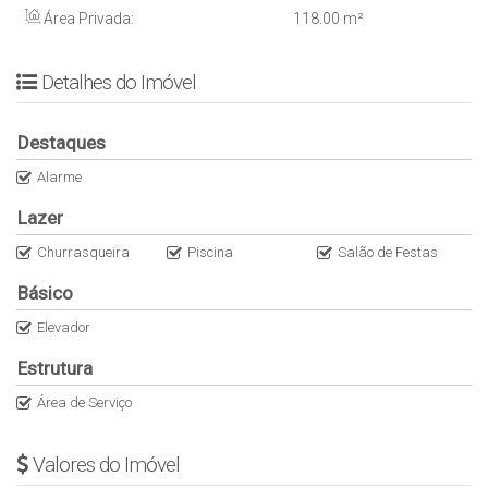
Área total (m²)
Área Privada:
118
.00
m²
218m²
Área privativa (m²)
Detalhes do Imóvel
118m²
Destaques
Alarme
Lazer
Churrasqueira
Piscina
Salão de Festas
Básico
Elevador
Estrutura
Área de Serviço
Valores do Imóvel