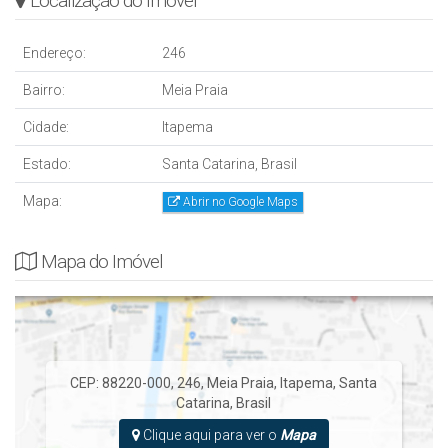
Localização do Imóvel
Endereço:
246
Bairro:
Meia Praia
Cidade:
Itapema
Estado:
Santa Catarina, Brasil
Mapa:
Abrir no Google Maps
Mapa do Imóvel
CEP: 88220-000
,
246
,
Meia Praia
,
Itapema
,
Santa
Catarina
,
Brasil
Clique aqui para ver o
Mapa