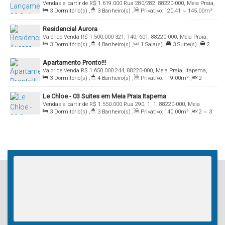
Vendas a partir de
R$
1.619.000
Rua 280/282, 88220-000, Meia Praia,
3
Dormitório(s)
,
3
Banheiro(s)
,
Privativo:
120
.41
~ 145
.00
m²
Itapema, Santa Catarina, Brasil
,
2
Sala(s)
,
3
Suíte(s)
,
Total:
210
.00
m²
,
2
Vaga(s)
,
Útil:
Residencial Aurora
120
.00
m²
Valor de Venda
R$
1.500.000
321, 140, 601, 88220-000, Meia Praia,
3
Dormitório(s)
,
4
Banheiro(s)
,
1
Sala(s)
,
3
Suíte(s)
,
2
Itapema, Santa Catarina, Brasil
Vaga(s)
,
Útil:
116
.85
m²
Apartamento Pronto!!!
Valor de Venda
R$
1.650.000
244, 88220-000, Meia Praia, Itapema,
3
Dormitório(s)
,
4
Banheiro(s)
,
Privativo:
119
.00
m²
,
2
Santa Catarina, Brasil
Sala(s)
,
3
Suíte(s)
,
Total:
197
.00
m²
,
2
Vaga(s)
,
Útil:
Le Chloe - 03 Suites em Meia Praia Itapema
119
.00
m²
Vendas a partir de
R$
1.550.000
Rua 290, 1, 1, 88220-000, Meia
3
Dormitório(s)
,
3
Banheiro(s)
,
Privativo:
140
.00
m²
,
2 ~ 3
Praia, Itapema, Santa Catarina, Brasil
Sala(s)
,
Total:
190
.00
m²
,
2
Vaga(s)
,
Útil:
115
.00
m²