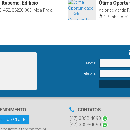
 Itapema: Edificio
Ótima Oportun
com Vaga Priv
, 452, 88220-000, Meia Praia,
Valor de Venda
R
Itapema, Santa Ca
1
Banheiro(s)
Nome:
Telefone:
ENDIMENTO
CONTATOS
(47) 3368-4090
ral do Cliente
(47) 3368-4090
ortalimoveisitapema.com.br