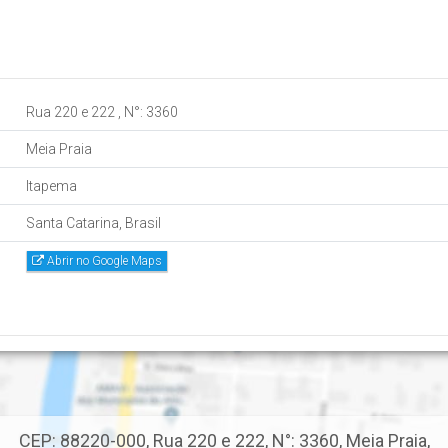
Rua 220 e 222
,
N°:
3360
Meia Praia
Itapema
Santa Catarina, Brasil
Abrir no Google Maps
CEP: 88220-000
,
Rua 220 e 222
,
N°:
3360
,
Meia Praia
,