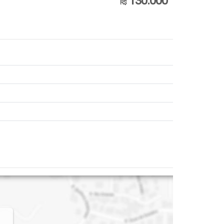
130.000
R$