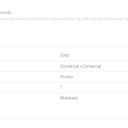
luindo:
more, fornos industriais, micro-ondas, liquidificadores industriais, ext
deiras e expositores de bebidas
m mármore, mesas, cadeiras e banquetas
 impressora, monitor, balança e painel de senha
ras para clientes
5781
iversos utensílios de cozinha
orizontais
Comercial
»
Comercial
Pronto
1
Mobiliado