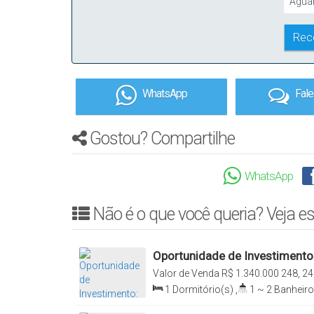
WhatsApp
Fal
Gostou? Compartilhe
WhatsApp
Não é o que você queria? Veja es
Oportunidade de Investimento
Residencial La Gioia em Meia P
Valor de Venda
R$
1.340.000
248, 24
Itapema, Santa Catarina, Brasil
1
Dormitório(s)
,
1 ~ 2
Banheiro
Total:
65
.00
m²
,
1
Vaga(s)