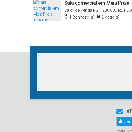
Sala comercial em Meia Praia -
Harmony
Valor de Venda
R$
1.280.000
Rua 266
Itapema, Santa Catarina, Brasil
1
Banheiro(s)
,
2
Vaga(s)
AT
Cent
portal@p