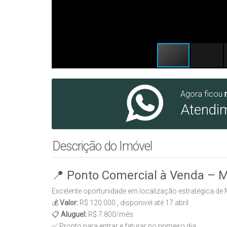
Agora ficou
Atendi
Descrição do Imóvel
📍 Ponto Comercial à Venda – M
Excelente oportunidade em localização estratégica de
💰
Valor:
R$ 120.000 , disponivel até 17 abril
📋
Aluguel:
R$ 7.800/mês
✅ Pronto para entrar e faturar no primeiro dia