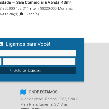
idade — Sala Comercial à Venda, 43m²
ativa
$
350.000
452, 311, n tem, 88220-000, Morretes,
tarina, Brasil
,
1
Sala(s)
,
1
Vaga(s)
Ligamos para Você!
Solicitar Ligação
ONDE ESTAMOS
Avenida Nereu Ramos
,
3365
,
Sala 01
,
Meia Praia
,
Itapema
,
SC
,
Brasil