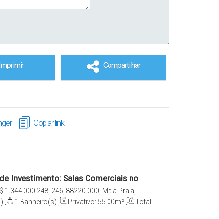
Imprimir
Compartilhar
ger
Copiar link
de Investimento: Salas Comerciais no
 Gioia
$
1.344.000
248, 246, 88220-000, Meia Praia,
tarina, Brasil
)
,
1
Banheiro(s)
,
Privativo:
55
.00
m²
,
Total:
ga(s)