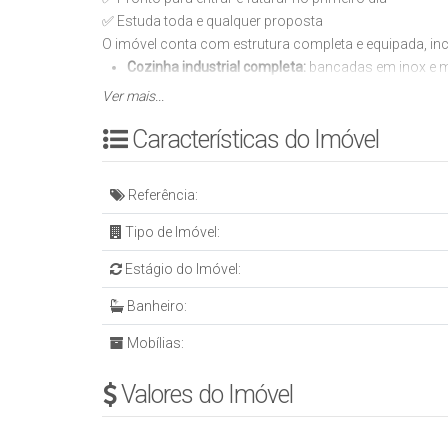
✅ Estuda toda e qualquer proposta
O imóvel conta com estrutura completa e equipada, inc
Cozinha industrial completa:
bancadas em inox e már
Refrigeração:
freezers verticais e horizontais, gela
Ver mais...
Climatização:
ar-condicionado e cortina de ar
Características do Imóvel
Mobiliário completo:
balcões em MDF com tampo e
Equipamentos operacionais:
caixa, computador i5,
Área de atendimento equipada:
TVs, mesas e cadei
Referência:
Apoio e organização:
armários, tanque, lixeiras e d
🔧
Itens em comodato:
cafeteira industrial e freezers h
Tipo de Imóvel:
Estágio do Imóvel:
Banheiro:
Mobílias:
Valores do Imóvel