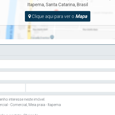
Itapema
,
Santa Catarina
,
Brasil
Clique aqui para ver o
Mapa