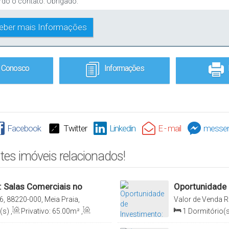
e Conosco
Informações
Facebook
Twitter
Linkedin
E - mail
messen
tes imóveis relacionados!
: Salas Comerciais no
Oportunidade 
raia, Itapema
Residencial La
6, 88220-000, Meia Praia,
Valor de Venda
R
Itapema, Santa Ca
(s)
,
Privativo:
65
.00
m²
,
1
Dormitório(s
55
.00
m²
,
1
Va