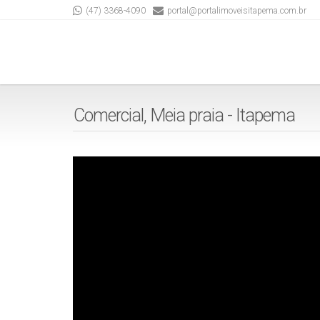
(47) 3368-4090
portal@portalimoveisitapema.com.br
Comercial, Meia praia - Itapema