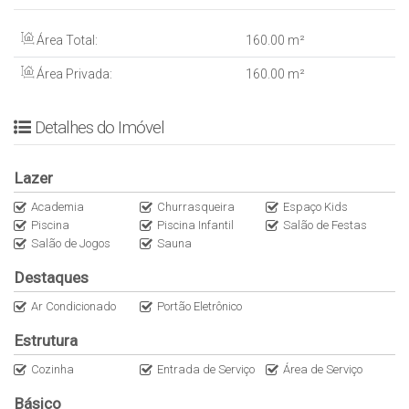
* ⁠Playground
* ⁠Espaço Zen
Área Total:
160
.00
m²
* ⁠Espaço pet
Área Privada:
160
.00
m²
* ⁠Personal care
* ⁠Sala de jogos
* ⁠Brinquedoteca
Detalhes do Imóvel
* ⁠Salão de Festas
* ⁠Piscina adulto e infantil
Lazer
* Amplas áreas ao ar livre
INFORMAÇÕES ADICIONAIS
Academia
Churrasqueira
Espaço Kids
– Área Privativa: 160 m²
Piscina
Piscina Infantil
Salão de Festas
Salão de Jogos
Sauna
– ⁠Condomínio: R$ 1.300,00 aprox.
– ⁠IPTU: R$ 2.592,43 + R$ 534,36 (vagas) + R$ 569,92 (lixo)
Destaques
– Data de entrega: Jul/24
Ar Condicionado
Portão Eletrônico
– ⁠Forma de visita: Marcar com antecedência, visitas marcadas
com a portaria
Estrutura
Cozinha
Entrada de Serviço
Área de Serviço
Básico