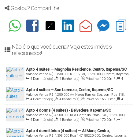
Gostou? Compartilhe
Não é o que você queria? Veja estes imóveis
relacionados!
Apto 4 suítes — Magnolia Residence, Centro, Itapema/SC
Valor de Venda
R$
3.690.000
R. 115, 79, 88220-000, Centro, Itapema,
4
Dormitório(s)
,
4
Banheiro(s)
,
Privativo:
190
.00
m²
,
4
Santa Catarina, Brasil
Suíte(s)
,
3
Vaga(s)
Apto 4 suítes — San Lorenzo, Centro, Itapema/SC
Valor de Venda
R$
4.250.000
Av. Nereu Ramos Esq. com Rua 118,
4
Dormitório(s)
,
4
Banheiro(s)
,
Privativo:
165
.00
m²
,
4
88220-000, Centro, Itapema, Santa Catarina, Brasil
Suíte(s)
,
3
Vaga(s)
Apto 4 dorms (4 suítes) - Belvedere, Itapema/SC
Valor de Venda
R$
4.500.000
Rua Canto da Praia, 540, 88220-000,
4
Dormitório(s)
,
4
Banheiro(s)
,
Privativo:
170
.00
m²
,
1
Centro, Itapema, Santa Catarina, Brasil
Sala(s)
,
4
Suíte(s)
,
3
Vaga(s)
Apto 4 dormitórios (4 suítes) — Al Mare, Centro,
Valor de Venda
R$
4.398.000
Rua 147, 88220-000, Centro, Itapema,
Itapema/SC