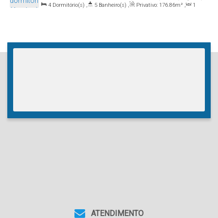
4
Dormitório(s)
,
5
Banheiro(s)
,
Privativo:
176
.86
m²
,
1
Santa Catarina, Brasil
Sala(s)
,
4
Suíte(s)
,
3
Vaga(s)
ATENDIMENTO