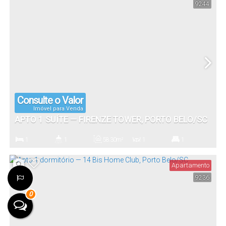
9244
Consulte o Valor
Imóvel para Venda
APTO 1 SUÍTE — FIRENZE TOWER, PORTO BELO/SC
1
1
58
.30
m²
1
1
Dormitório(s)
Banheiro(s)
Privativo:
Sala(s)
Suíte(s)
Apartamento
9236
1
0
Vaga(s)