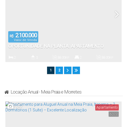
2.100.000
R$
Valor de Venda
OPORTUNIDADE NA PLANTA: APARTAMENTO
MODERNO COM 2 SUÍTES E ÁREA DE LAZER
2
3
88
.00
m²
2
88
.00
m²
EXCLUSIVA NO RESIDENCIAL RIVERSIDE
Dormitório(s)
Banheiro(s)
Privativo:
Suíte(s)
Total:
1
2
2
Vaga(s)
Locação Anual - Meia Praia e Morretes
Apartamento
6077