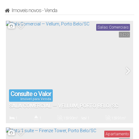
Imoveis novos - Venda
Salas Comerciais
9429
Consulte o Valor
Imóvel para Venda
SALA COMERCIAL — VELLUM, PORTO BELO/SC
1
1
139
.90
m²
1
139
.91
m²
Dormitório(s)
Banheiro(s)
Privativo:
Sala(s)
Total:
Apartamento