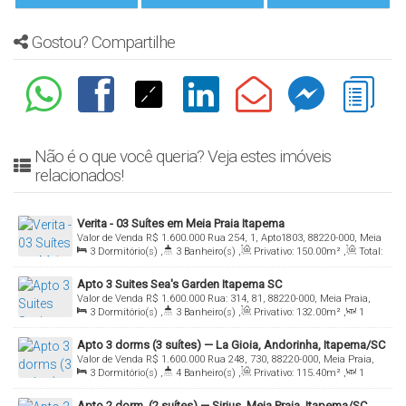
Gostou? Compartilhe
Não é o que você queria? Veja estes imóveis
relacionados!
Verita - 03 Suítes em Meia Praia Itapema
Valor de Venda
R$
1.600.000
Rua 254, 1, Apto1803, 88220-000, Meia
3
Dormitório(s)
,
3
Banheiro(s)
,
Privativo:
150
.00
m²
,
Total:
Praia, Itapema, Santa Catarina, Brasil
199
.00
m²
,
2
Vaga(s)
,
Útil:
124
.80
m²
Apto 3 Suites Sea's Garden Itapema SC
Valor de Venda
R$
1.600.000
Rua: 314, 81, 88220-000, Meia Praia,
3
Dormitório(s)
,
3
Banheiro(s)
,
Privativo:
132
.00
m²
,
1
Itapema, Santa Catarina, Brasil
Sala(s)
,
3
Suíte(s)
,
3
Vaga(s)
Apto 3 dorms (3 suítes) — La Gioia, Andorinha, Itapema/SC
Valor de Venda
R$
1.600.000
Rua 248, 730, 88220-000, Meia Praia,
3
Dormitório(s)
,
4
Banheiro(s)
,
Privativo:
115
.40
m²
,
1
Itapema, Santa Catarina, Brasil
Sala(s)
,
3
Suíte(s)
,
Total:
155
.00
m²
,
2
Vaga(s)
Apto 2 dorm. (2 suítes) — Sirius, Meia Praia, Itapema/SC