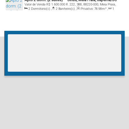
Valor de Venda
R$
1.600.000
R. 222, 388, 88220-000, Meia Praia,
2
Dormitório(s)
,
2
Banheiro(s)
,
Privativo:
78
.98
m²
,
1
Itapema, Santa Catarina, Brasil
Sala(s)
,
2
Suíte(s)
,
2
Vaga(s)