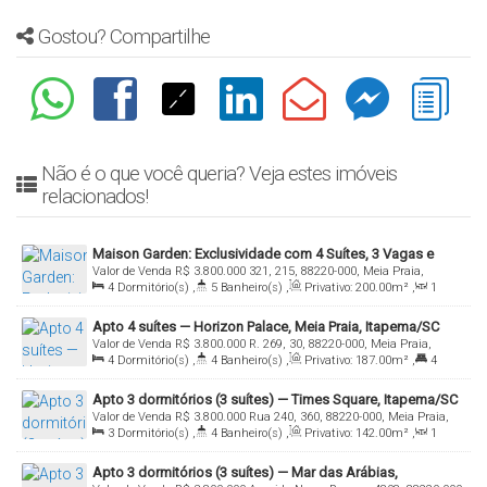
Gostou? Compartilhe
Não é o que você queria? Veja estes imóveis
relacionados!
Maison Garden: Exclusividade com 4 Suítes, 3 Vagas e
Valor de Venda
R$
3.800.000
321, 215, 88220-000, Meia Praia,
Lazer Completo em Meia Praia
4
Dormitório(s)
,
5
Banheiro(s)
,
Privativo:
200
.00
m²
,
1
Itapema, Santa Catarina, Brasil
Sala(s)
,
4
Suíte(s)
,
Total:
200
.00
m²
,
3
Vaga(s)
Apto 4 suítes — Horizon Palace, Meia Praia, Itapema/SC
Valor de Venda
R$
3.800.000
R. 269, 30, 88220-000, Meia Praia,
4
Dormitório(s)
,
4
Banheiro(s)
,
Privativo:
187
.00
m²
,
4
Itapema, Santa Catarina, Brasil
Suíte(s)
,
4
Vaga(s)
Apto 3 dormitórios (3 suítes) — Times Square, Itapema/SC
Valor de Venda
R$
3.800.000
Rua 240, 360, 88220-000, Meia Praia,
3
Dormitório(s)
,
4
Banheiro(s)
,
Privativo:
142
.00
m²
,
1
Itapema, Santa Catarina, Brasil
Sala(s)
,
3
Suíte(s)
,
3
Vaga(s)
Apto 3 dormitórios (3 suítes) — Mar das Arábias,