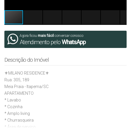
Agora ficou
mais fácil
conversar conosco
Atendimento pelo
WhatsApp
Descrição do Imóvel
⚜️MILANO RESIDENCE⚜️
Rua: 305, 189
Meia Praia - Itapema/SC
APARTAMENTO
* Lavabo
* Cozinha
* Amplo living
* ⁠Churrasqueira
* ⁠Área de serviço