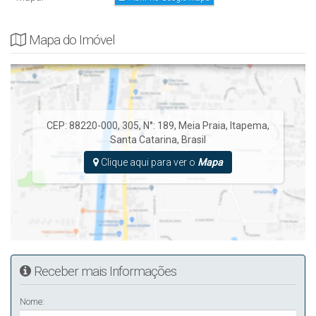
Mapa do Imóvel
CEP: 88220-000
,
305
,
N°:
189
,
Meia Praia
,
Itapema
,
Santa Catarina
,
Brasil
Clique aqui para ver o
Mapa
Receber mais Informações
Nome: