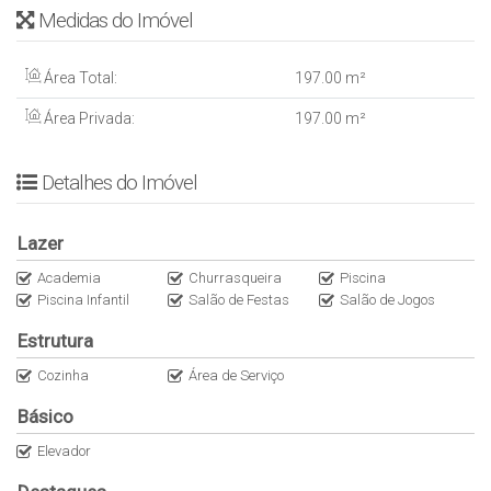
Medidas do Imóvel
- ⁠Playground
- ⁠Sala de jogos
- Brinquedoteca⁠
Área Total:
197
.00
m²
- Salão de festas
Área Privada:
197
.00
m²
- ⁠Piscina adulto e infantil
INFORMAÇÕES ADICIONAIS
- Área Privativa: 197 m2
Detalhes do Imóvel
- ⁠Condomínio: R$ 1.300,00
- IPTU: R$ 4.098,00
Lazer
- ⁠Forma de visita: Marcar com antecedência, chaves em outra
imobiliária
Academia
Churrasqueira
Piscina
Piscina Infantil
Salão de Festas
Salão de Jogos
VALOR: R$ 3.800.000,00
Estrutura
• 50% de entrada e saldo negociável
• Estuda propostas
Cozinha
Área de Serviço
Básico
Elevador