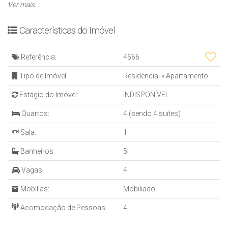
* ⁠Hidromassagem
Ver mais...
* Piso porcelanato
* ⁠Sacada integrada
Características do Imóvel
* ⁠Finamente mobiliado
* ⁠Fechadura eletrônica
Referência:
4566
* ⁠04 Vagas de garagem
* ⁠Acabamento em gesso
Tipo de Imóvel:
Residencial
»
Apartamento
* ⁠04 suítes (01 suíte master)
Estágio do Imóvel:
INDISPONÍVEL
EMPREENDIMENTO
* ⁠Interfone
Quartos:
4 (sendo 4 suítes)
* ⁠Frente Norte
Sala:
1
* ⁠02 elevadores
* ⁠15 pavimentos
Banheiros:
5
* ⁠24 apartamentos
* ⁠Porteiro eletrônico
Vagas:
4
* ⁠Hall de entrada decorado
Mobílias:
Mobiliado
* Box para artigos de praia⁠
* 02 Apartamentos por andar
Acomodação de Pessoas:
4
ÁREA DE LAZER
- ⁠Academia