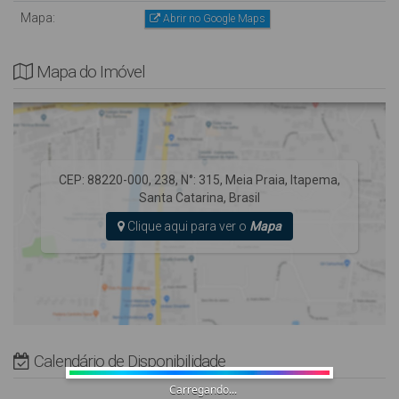
Mapa:
Abrir no Google Maps
Mapa do Imóvel
CEP: 88220-000
,
238
,
N°:
315
,
Meia Praia
,
Itapema
,
Santa Catarina
,
Brasil
Clique aqui para ver o
Mapa
Calendário de Disponibilidade
Carregando...