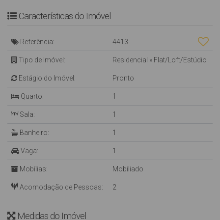
* Interfone
* Portão eletrônico
Características do Imóvel
* Sensores de presença para luzes nas áreas comuns
* Rede interna de monitoramento e segurança via TV
Referência:
4413
* Portaria de monitoramento e segurança
Tipo de Imóvel:
Residencial
»
Flat/Loft/Estúdio
ÁREA DE LAZER
Estágio do Imóvel:
Pronto
* Piscina adulto e infantil
* Espelho d' água
Quarto:
1
* Solarium
Sala:
1
* Playground
* Academia
Banheiro:
1
* Sala de jogos
* Lounge
Vaga:
1
Mobílias:
Mobiliado
Acomodação de Pessoas:
2
Medidas do Imóvel