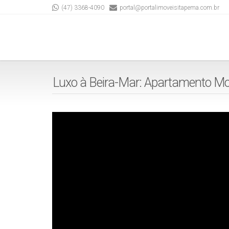
(47) 3368-4090
portal@portalimoveisitapema.com.br
Luxo à Beira-Mar: Apartamento Mo