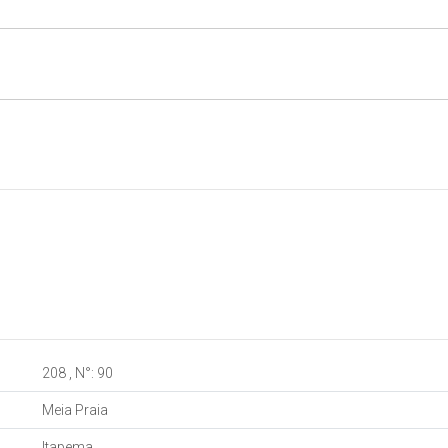
208
,
N°:
90
Meia Praia
Itapema