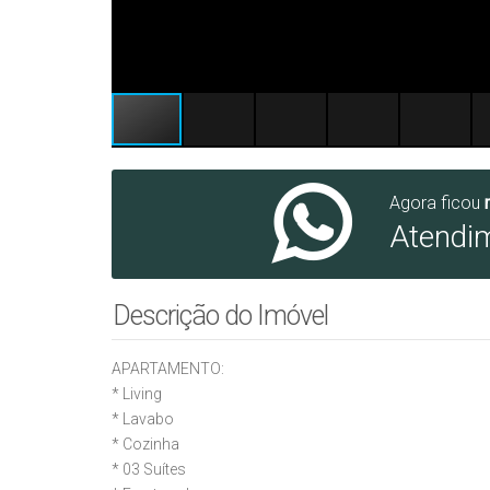
Agora ficou
Atendi
Descrição do Imóvel
APARTAMENTO:
* ⁠Living
* ⁠Lavabo
* ⁠Cozinha
* 03 Suítes