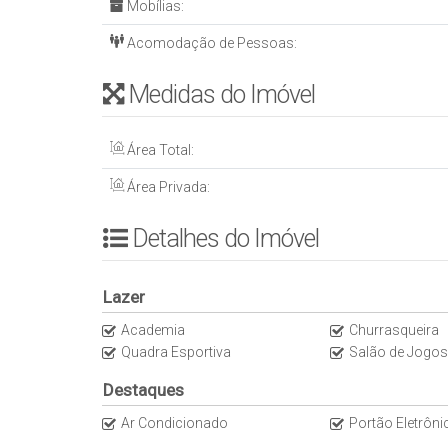
Mobílias:
* Boate
* ⁠Sauna
Acomodação de Pessoas:
* ⁠Cinema
* Academia
Medidas do Imóvel
* ⁠Sala de Jogos
* Brinquedoteca
Área Total:
* ⁠Espaço Gourmet
* ⁠Piscina com Raia
Área Privada:
* Cancha de Bocha
* Quadra poliesportiva
Detalhes do Imóvel
* ⁠Piscina Adulto e Infantil
INFORMAÇÕES ADICIONAIS
* Área privativa: 163,00
Lazer
* ⁠Condomínio: R$ 1.200,00 aprox.
Academia
Churrasqueira
* ⁠IPTU: R$ 3.400,00 aprox.
Quadra Esportiva
Salão de Jogos
* ⁠Data de abertura: 07/2016
* ⁠Formas de visita: Avisar com antecedência, aparta
Destaques
Ar Condicionado
Portão Eletrôni