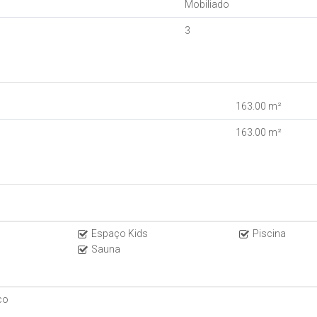
Mobiliado
3
163
.00
m²
163
.00
m²
Espaço Kids
Piscina
Sauna
mento está ocupado
co