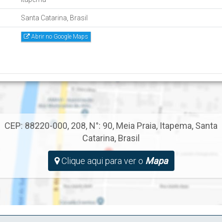
Santa Catarina, Brasil
Abrir no Google Maps
CEP: 88220-000
,
208
,
N°:
90
,
Meia Praia
,
Itapema
,
Santa
Catarina
,
Brasil
Clique aqui para ver o
Mapa