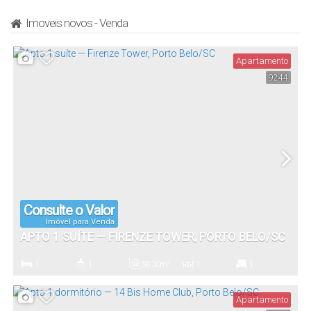
Imoveis novos - Venda
Apartamento
9244
Consulte o Valor
Imóvel para Venda
APTO 1 SUÍTE — FIRENZE TOWER, PORTO BELO/SC
1
1
58
.30
m²
1
1
Dormitório(s)
Banheiro(s)
Privativo:
Sala(s)
Suíte(s)
Apartamento