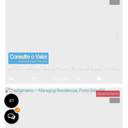
9236
1
Vaga(s)
Consulte o Valor
Imóvel para Venda
APTO 1 DORMITÓRIO — 14 BIS HOME CLUB, PORTO
BELO/SC
1
2
45
.75
m²
1
1
Dormitório(s)
Banheiro(s)
Privativo:
Sala(s)
Suíte(s)
Apartamento
9213
1
0
Vaga(s)