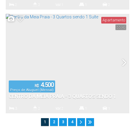
ANUAL NA MEIA PRAIA
2
2
1
1
2
Dormitório(s)
Banheiro(s)
Sala(s)
Suíte(s)
Vaga(s)
Apartamento
5596
4.500
R$
Preço de Aluguel (Mensal)
CENTRO DA MEIA PRAIA - 3 QUARTOS SENDO 1
SUÍTE
3
2
2
1
1
Dormitório(s)
Banheiro(s)
Sala(s)
Suíte(s)
Vaga(s)
1
2
3
4