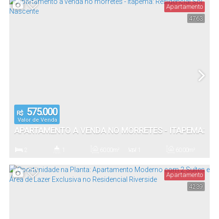
Apartamento
4763
50
.80
m²
Total:
575.000
R$
Valor de Venda
APARTAMENTO A VENDA NO MORRETES - ITAPEMA:
RESIDENCIAL SOL NASCENTE
2
1
60
.00
m²
1
60
.00
m²
Dormitório(s)
Banheiro(s)
Privativo:
Sala(s)
Total:
Apartamento
4239
1
60
.00
m²
Vaga(s)
Útil: