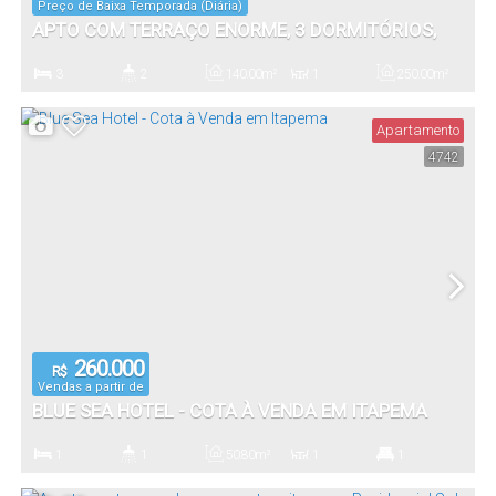
Preço de Baixa Temporada (Diária)
APTO COM TERRAÇO ENORME, 3 DORMITÓRIOS,
150 METROS DA PRAIA
3
2
140
.00
m²
1
250
.00
m²
Dormitório(s)
Banheiro(s)
Privativo:
Sala(s)
Total:
Apartamento
4742
1
140
.00
m²
Vaga(s)
Útil:
260.000
R$
Vendas a partir de
BLUE SEA HOTEL - COTA À VENDA EM ITAPEMA
1
1
50
.80
m²
1
1
Dormitório(s)
Banheiro(s)
Privativo:
Sala(s)
Suíte(s)