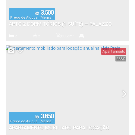
3.500
R$
Preço de Aluguel (Mensal)
APTO 2 DORMITÓRIOS (1 SUÍTE) — PALAZZO
SERENO, ITAPEMA/SC
2
2
80
.85
m²
1
Dormitório(s)
Banheiro(s)
Privativo:
Suíte(s)
Apartamento
5880
3.850
R$
Preço de Aluguel (Mensal)
APARTAMENTO MOBILIADO PARA LOCAÇÃO