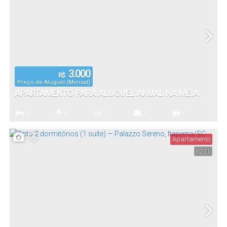
3.000
R$
Preço de Aluguel (Mensal)
APARTAMENTO PARA ALUGUEL ANUAL NA MEIA
PRAIA, ITAPEMA – 2 DORMITÓRIOS (1 SUÍTE) –
2
2
1
1
1
EXCELENTE LOCALIZAÇÃO
Dormitório(s)
Banheiro(s)
Sala(s)
Suíte(s)
Vaga(s)
Apartamento
6271