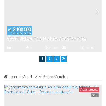
2.100.000
R$
Valor de Venda
OPORTUNIDADE NA PLANTA: APARTAMENTO
MODERNO COM 2 SUÍTES E ÁREA DE LAZER
2
3
88
.00
m²
2
88
.00
m²
EXCLUSIVA NO RESIDENCIAL RIVERSIDE
Dormitório(s)
Banheiro(s)
Privativo:
Suíte(s)
Total:
1
2
2
Vaga(s)
Locação Anual - Meia Praia e Morretes
Apartamento
6077