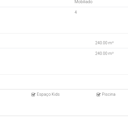
Mobiliado
4
240
.00
m²
240
.00
m²
Espaço Kids
Piscina
prietário abre