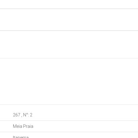
267
,
N°:
2
Meia Praia
Itapema