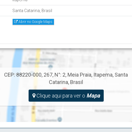
Santa Catarina, Brasil
Abrir no Google Maps
CEP: 88220-000
,
267
,
N°:
2
,
Meia Praia
,
Itapema
,
Santa
Catarina
,
Brasil
Clique aqui para ver o
Mapa