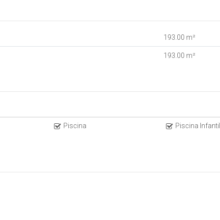
193
.00
m²
193
.00
m²
Piscina
Piscina Infanti