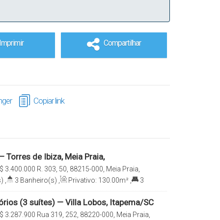
Imprimir
Compartilhar
ger
Copiar link
— Torres de Ibiza, Meia Praia,
C
$
3.400.000
R. 303, 50, 88215-000, Meia Praia,
tarina, Brasil
)
,
3
Banheiro(s)
,
Privativo:
130
.00
m²
,
3
a(s)
rios (3 suítes) — Villa Lobos, Itapema/SC
$
3.287.900
Rua 319, 252, 88220-000, Meia Praia,