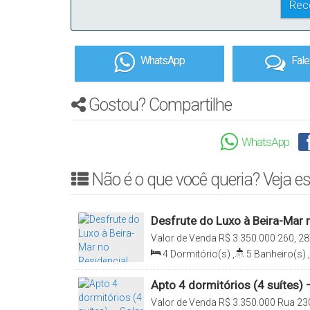
WhatsApp
Fal
Gostou? Compartilhe
WhatsApp
Não é o que você queria? Veja es
Desfrute do Luxo à Beira-Mar n
Vicenza em Meia Praia
Valor de Venda
R$
3.350.000
260, 28
Itapema, Santa Catarina, Brasil
4
Dormitório(s)
,
5
Banheiro(s)
,
Sala(s)
,
4
Suíte(s)
,
Total:
193
.0
Apto 4 dormitórios (4 suítes)
Valor de Venda
R$
3.350.000
Rua 230