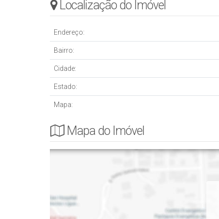
Localização do Imóvel
- Analisa imóvel de menor valor
- Avalia carro
- 500mil de entrada e pouco parcelamento
Endereço:
Bairro:
Cidade:
Estado:
Mapa:
Mapa do Imóvel