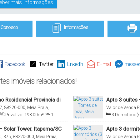
e Conosco
Informações
Facebook
Twitter
Linkedin
E - mail
messen
tes imóveis relacionados!
o Residencial Provincia di
Apto 3 suítes 
Bombinhas/S
7, 88220-000, Meia Praia,
Valor de Venda
R
Itapema, Santa Ca
Privativo:
193
.00
m²
,
1
3
Dormitório(s
0
m²
,
2
Vaga(s)
Suíte(s)
,
2
Vag
 — Solar Tower, Itapema/SC
Apto 3 dormitó
, 375, 88220-000, Meia Praia,
Valor de Venda
R