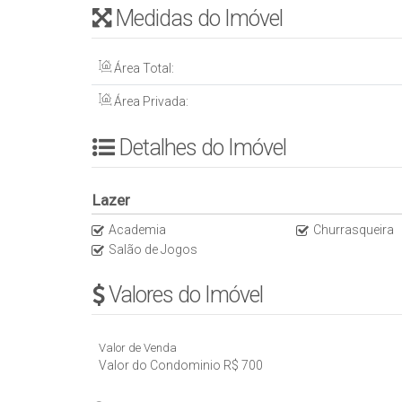
Medidas do Imóvel
- Sala de jogos
- Salão de festas
- Brinquedoteca
Área Total:
- Playground
- Espaço gourmet
Área Privada:
- Hidromassagem
- Deck molhado
Detalhes do Imóvel
- Spa
- Espaço zen
Lazer
- Lounge
- Vestiário
Academia
Churrasqueira
- Praça de convivência
Salão de Jogos
- Área privativa: 193m²
Valores do Imóvel
- Cond: R$ 700,00
- Data de entrega: 03/2016
- Forma de visita: Agendar comigo, antecedência
Valor de Venda
Valor do Condominio
R$
700
VALOR - R$ 3.300.000,01