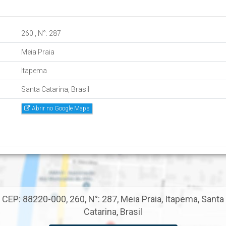
260
,
N°:
287
Meia Praia
Itapema
Santa Catarina, Brasil
Abrir no Google Maps
CEP: 88220-000
,
260
,
N°:
287
,
Meia Praia
,
Itapema
,
Santa
Catarina
,
Brasil