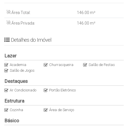
* Estar externo
* Solário
Área Total:
146
.00
m²
* Sala de cinema
Área Privada:
146
.00
m²
INFORMAÇÕES ADICIONAIS
* Área privativa: 146,00
* ⁠Condomínio: 600,00
Detalhes do Imóvel
* ⁠IPTU: 3.500,00 aproxi…
* Data de entrega: 10/2019
Lazer
* ⁠Formas de visita: Avisar com antecedência, falar com João
Pedro.
Academia
Churrasqueira
Salão de Festas
VALOR: R$ 2.100.000,00
Salão de Jogos
* 40% ato e saldo em 36x cub/Sc
Destaques
Ar Condicionado
Portão Eletrônico
Estrutura
Cozinha
Área de Serviço
Básico