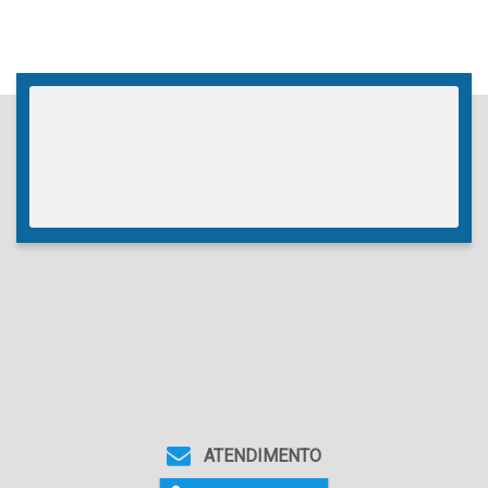
Sala(s)
,
3
Suíte(s)
,
2
Vaga(s)
ATENDIMENTO