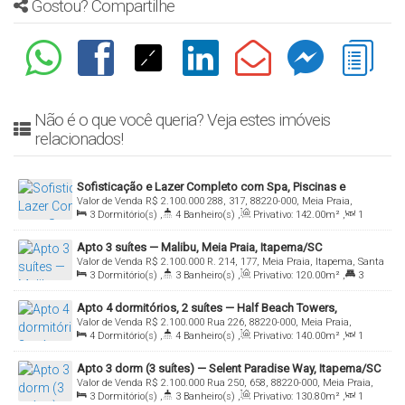
Gostou? Compartilhe
Não é o que você queria? Veja estes imóveis
relacionados!
Sofisticação e Lazer Completo com Spa, Piscinas e
Valor de Venda
R$
2.100.000
288, 317, 88220-000, Meia Praia,
Estrutura Premium em Empreendimento Moderno
3
Dormitório(s)
,
4
Banheiro(s)
,
Privativo:
142
.00
m²
,
1
Itapema, Santa Catarina, Brasil
Sala(s)
,
3
Suíte(s)
,
Total:
142
.00
m²
,
2
Vaga(s)
Apto 3 suítes — Malibu, Meia Praia, Itapema/SC
Valor de Venda
R$
2.100.000
R. 214, 177, Meia Praia, Itapema, Santa
3
Dormitório(s)
,
3
Banheiro(s)
,
Privativo:
120
.00
m²
,
3
Catarina, Brasil
Suíte(s)
,
2
Vaga(s)
Apto 4 dormitórios, 2 suítes — Half Beach Towers,
Valor de Venda
R$
2.100.000
Rua 226, 88220-000, Meia Praia,
Itapema/SC
4
Dormitório(s)
,
4
Banheiro(s)
,
Privativo:
140
.00
m²
,
1
Itapema, Santa Catarina, Brasil
Sala(s)
,
2
Suíte(s)
,
Total:
228
.54
m²
,
2
Vaga(s)
Apto 3 dorm (3 suítes) — Selent Paradise Way, Itapema/SC
Valor de Venda
R$
2.100.000
Rua 250, 658, 88220-000, Meia Praia,
3
Dormitório(s)
,
3
Banheiro(s)
,
Privativo:
130
.80
m²
,
1
Itapema, Santa Catarina, Brasil