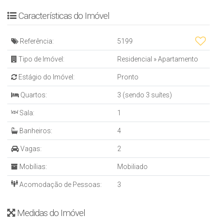
* ⁠Aqucedor a gás
* ⁠Ar condicionado em todos ambientes
Características do Imóvel
* ⁠Living
* ⁠Sala de estar
Referência:
5199
* ⁠Sala de jantar
* ⁠Cozinha
Tipo de Imóvel:
Residencial
»
Apartamento
* ⁠Lavabo
Estágio do Imóvel:
Pronto
* ⁠Área de serviço
* ⁠Fechadura eletrônica
Quartos:
3 (sendo 3 suítes)
EMPREENDIMENTO
Sala:
1
* 02 elevadores
* ⁠Hall decorado e mobiliado
Banheiros:
4
* ⁠Portão eletrônico
ÁREA DE LAZER
Vagas:
2
* Salão de festas
Mobílias:
Mobiliado
* ⁠Academia
* Espaço gourmet
Acomodação de Pessoas:
3
* ⁠Salão de festas
* Sala de jogos
Medidas do Imóvel
* ⁠Piscina com deck molhado