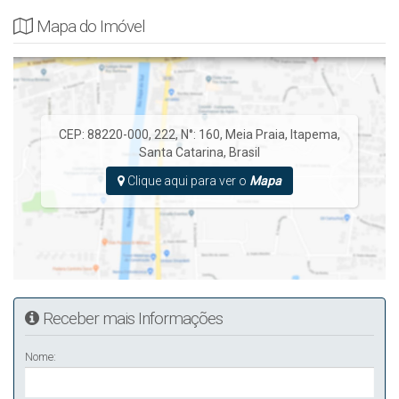
Mapa do Imóvel
CEP: 88220-000
,
222
,
N°:
160
,
Meia Praia
,
Itapema
,
Santa Catarina
,
Brasil
Clique aqui para ver o
Mapa
Receber mais Informações
Nome: