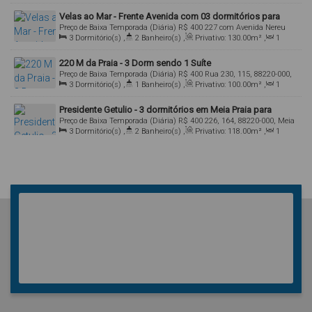
Sala(s)
,
1
Suíte(s)
,
Total:
70
.00
m²
,
1
Vaga(s)
Velas ao Mar - Frente Avenida com 03 dormitórios para
Preço de Baixa Temporada (Diária)
R$
400
227 com Avenida Nereu
Locação de Temporada
3
Dormitório(s)
,
2
Banheiro(s)
,
Privativo:
130
.00
m²
,
1
Ramos, 88220-000, Meia Praia, Itapema, Santa Catarina, Brasil
Sala(s)
,
1
Suíte(s)
,
Total:
130
.00
m²
,
2
Vaga(s)
220 M da Praia - 3 Dorm sendo 1 Suíte
Preço de Baixa Temporada (Diária)
R$
400
Rua 230, 115, 88220-000,
3
Dormitório(s)
,
1
Banheiro(s)
,
Privativo:
100
.00
m²
,
1
Meia Praia, Itapema, Santa Catarina, Brasil
Sala(s)
,
1
Suíte(s)
,
Total:
100
.00
m²
,
1
Vaga(s)
Presidente Getulio - 3 dormitórios em Meia Praia para
Preço de Baixa Temporada (Diária)
R$
400
226, 164, 88220-000, Meia
Locação de temporada
3
Dormitório(s)
,
2
Banheiro(s)
,
Privativo:
118
.00
m²
,
1
Praia, Itapema, Santa Catarina, Brasil
Sala(s)
,
1
Suíte(s)
,
Total:
118
.00
m²
,
1
Vaga(s)