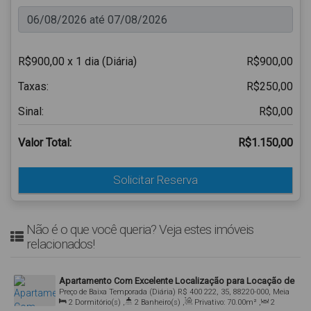
R$900,00 x 1 dia (Diária)
R$900,00
Taxas:
R$250,00
Sinal:
R$0,00
Valor Total:
R$1.150,00
Solicitar Reserva
Não é o que você queria? Veja estes imóveis
relacionados!
Apartamento Com Excelente Localização para Locação de
Preço de Baixa Temporada (Diária)
R$
400
222, 35, 88220-000, Meia
Temporada Em Meia Praia, Itapema SC
2
Dormitório(s)
,
2
Banheiro(s)
,
Privativo:
70
.00
m²
,
2
Praia, Itapema, Santa Catarina, Brasil