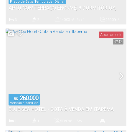
Preço de Baixa Temporada (Diária)
APTO COM TERRAÇO ENORME, 3 DORMITÓRIOS,
150 METROS DA PRAIA
3
2
140
.00
m²
1
250
.00
m²
Dormitório(s)
Banheiro(s)
Privativo:
Sala(s)
Total:
Apartamento
4742
1
140
.00
m²
Vaga(s)
Útil:
260.000
R$
Vendas a partir de
BLUE SEA HOTEL - COTA À VENDA EM ITAPEMA
1
1
50
.80
m²
1
1
Dormitório(s)
Banheiro(s)
Privativo:
Sala(s)
Suíte(s)