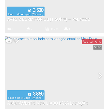
3.500
R$
Preço de Aluguel (Mensal)
APTO 2 DORMITÓRIOS (1 SUÍTE) — PALAZZO
SERENO, ITAPEMA/SC
2
2
80
.85
m²
1
Dormitório(s)
Banheiro(s)
Privativo:
Suíte(s)
Apartamento
5880
3.850
R$
Preço de Aluguel (Mensal)
APARTAMENTO MOBILIADO PARA LOCAÇÃO