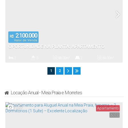
2.100.000
R$
Valor de Venda
OPORTUNIDADE NA PLANTA: APARTAMENTO
MODERNO COM 2 SUÍTES E ÁREA DE LAZER
2
3
88
.00
m²
2
88
.00
m²
EXCLUSIVA NO RESIDENCIAL RIVERSIDE
Dormitório(s)
Banheiro(s)
Privativo:
Suíte(s)
Total:
1
2
2
Vaga(s)
Locação Anual - Meia Praia e Morretes
Apartamento
6077