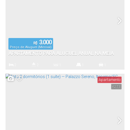
3.000
R$
Preço de Aluguel (Mensal)
APARTAMENTO PARA ALUGUEL ANUAL NA MEIA
PRAIA, ITAPEMA – 2 DORMITÓRIOS (1 SUÍTE) –
2
2
1
1
1
EXCELENTE LOCALIZAÇÃO
Dormitório(s)
Banheiro(s)
Sala(s)
Suíte(s)
Vaga(s)
Apartamento
6271