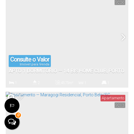
9236
1
Vaga(s)
Consulte o Valor
Imóvel para Venda
APTO 1 DORMITÓRIO — 14 BIS HOME CLUB, PORTO
BELO/SC
1
2
45
.75
m²
1
1
Dormitório(s)
Banheiro(s)
Privativo:
Sala(s)
Suíte(s)
Apartamento
9213
1
0
Vaga(s)