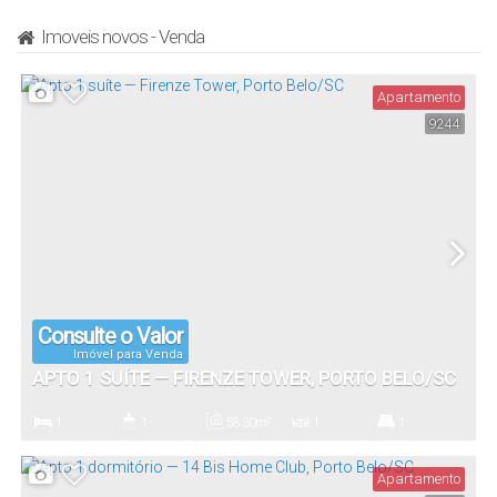
Imoveis novos - Venda
Apartamento
9244
Consulte o Valor
Imóvel para Venda
APTO 1 SUÍTE — FIRENZE TOWER, PORTO BELO/SC
1
1
58
.30
m²
1
1
Dormitório(s)
Banheiro(s)
Privativo:
Sala(s)
Suíte(s)
Apartamento