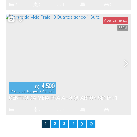
ANUAL NA MEIA PRAIA
2
2
1
1
2
Dormitório(s)
Banheiro(s)
Sala(s)
Suíte(s)
Vaga(s)
Apartamento
5596
4.500
R$
Preço de Aluguel (Mensal)
CENTRO DA MEIA PRAIA - 3 QUARTOS SENDO 1
SUÍTE
3
2
2
1
1
Dormitório(s)
Banheiro(s)
Sala(s)
Suíte(s)
Vaga(s)
1
2
3
4