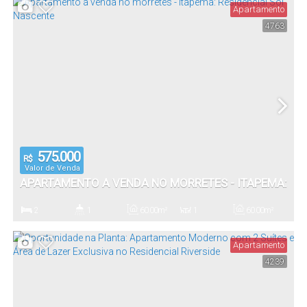
Apartamento
4763
50
.80
m²
Total:
575.000
R$
Valor de Venda
APARTAMENTO A VENDA NO MORRETES - ITAPEMA:
RESIDENCIAL SOL NASCENTE
2
1
60
.00
m²
1
60
.00
m²
Dormitório(s)
Banheiro(s)
Privativo:
Sala(s)
Total:
Apartamento
4239
1
60
.00
m²
Vaga(s)
Útil: