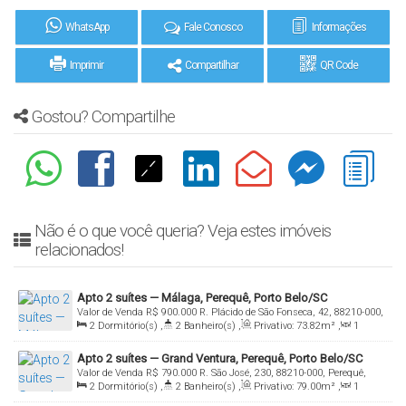
WhatsApp
Fale Conosco
Informações
Imprimir
Compartilhar
QR Code
Gostou? Compartilhe
Não é o que você queria? Veja estes imóveis
relacionados!
Apto 2 suítes — Málaga, Perequê, Porto Belo/SC
Valor de Venda
R$
900.000
R. Plácido de São Fonseca, 42, 88210-000,
2
Dormitório(s)
,
2
Banheiro(s)
,
Privativo:
73
.82
m²
,
1
Perequê, Porto Belo, Santa Catarina, Brasil
Sala(s)
,
2
Suíte(s)
,
1
Vaga(s)
Apto 2 suítes — Grand Ventura, Perequê, Porto Belo/SC
Valor de Venda
R$
790.000
R. São José, 230, 88210-000, Perequê,
2
Dormitório(s)
,
2
Banheiro(s)
,
Privativo:
79
.00
m²
,
1
Porto Belo, Santa Catarina, Brasil
Sala(s)
,
2
Suíte(s)
,
1
Vaga(s)