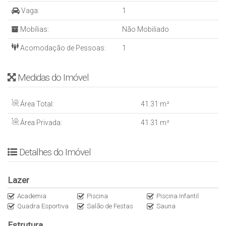
* Academia
Vaga:
1
* ⁠Playground
Mobílias:
Não Mobiliado
* ⁠Salão de festas
* ⁠Sala de reunião
Acomodação de Pessoas:
1
* ⁠Espaço gourmet
* ⁠Quadra de padel
Medidas do Imóvel
* ⁠Quadra poliesportiva
* ⁠Piscina adulto e infantil
– Área Privativa: 41,31 m²
Área Total:
41
.31
m²
– Data de entrega: Dez/28
Área Privada:
41
.31
m²
– Incorporação: 18-31.005
Detalhes do Imóvel
Lazer
Academia
Piscina
Piscina Infantil
Quadra Esportiva
Salão de Festas
Sauna
Estrutura