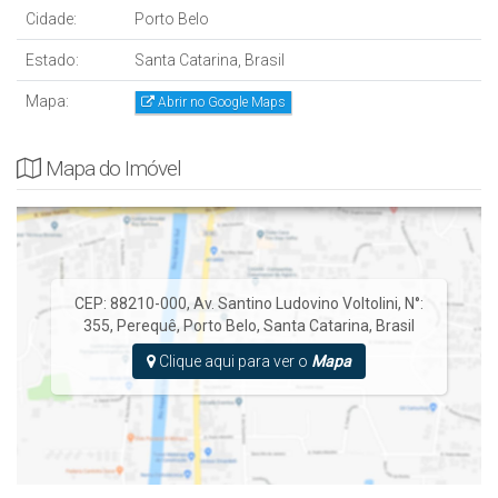
Cidade:
Porto Belo
Estado:
Santa Catarina, Brasil
Mapa:
Abrir no Google Maps
Mapa do Imóvel
CEP: 88210-000
,
Av. Santino Ludovino Voltolini
,
N°:
355
,
Perequê
,
Porto Belo
,
Santa Catarina
,
Brasil
Clique aqui para ver o
Mapa