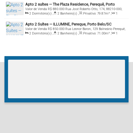
Apto 2 suítes — The Plaza Residence, Perequê, Porto
Valor de Venda
R$
880.000
Rua José Roberto Otto, 174, 88210-000,
Belo/SC
2
Dormitório(s)
,
2
Banheiro(s)
,
Privativo:
79
.87
m²
,
1
Perequê, Porto Belo, Santa Catarina, Brasil
Sala(s)
,
2
Suíte(s)
,
1
Vaga(s)
Apto 2 Suítes — ILLUMINE, Pereque, Porto Belo/SC
Valor de Venda
R$
850.000
Rua Leonor Baron, 129 Balneário Perequê,
2
Dormitório(s)
,
2
Banheiro(s)
,
Privativo:
71
.00
m²
,
1
88210-000, Perequê, Porto Belo, Santa Catarina, Brasil
Sala(s)
,
2
Suíte(s)
,
1
Vaga(s)