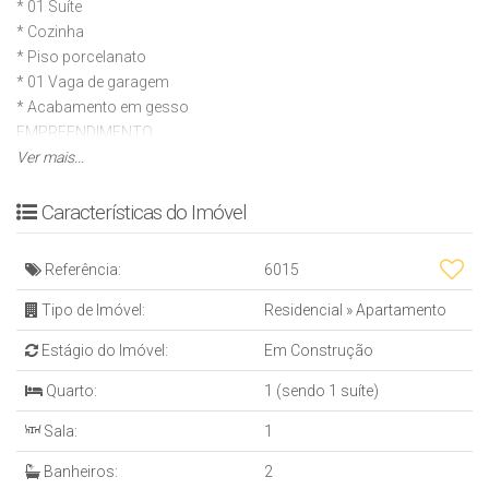
* ⁠01 Suíte
* ⁠Cozinha
* ⁠Piso porcelanato
* ⁠01 Vaga de garagem
* ⁠Acabamento em gesso
EMPREENDIMENTO
* Interfone
Ver mais...
* ⁠Heliponto
* ⁠Bicicletário
Características do Imóvel
* ⁠03 Elevadores
* ⁠Portão eletrônico
Referência:
6015
* ⁠Coleta seletiva de lixo
* Portaria de monitoramento e segurança⁠
Tipo de Imóvel:
Residencial
»
Apartamento
* ⁠Hall de entrada decorado e mobiliado
Estágio do Imóvel:
Em Construção
* Sensores de presença para luzes nas áreas comuns⁠
ÁREA DE LAZER
Quarto:
1 (sendo 1 suíte)
* Spa
Sala:
1
* ⁠Sauna
* ⁠Lounge
Banheiros:
2
* ⁠Solarium