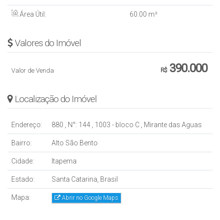
💧 Fonte de água potável
Área Útil:
60
.00
m²
📉 Condomínio acessível: R$ 310,00
Valores do Imóvel
💡 Por que escolher este imóvel?
390.000
Valor de Venda
R$
🔹 Localização tranquila e em crescimento
🔹 Excelente custo-benefício
Localização do Imóvel
🔹 Ideal para moradia ou investimento
🔹 Pronto para morar!
Endereço:
880
,
N°:
144
,
1003 - bloco C
,
Mirante das Aguas
Bairro:
Alto São Bento
Cidade:
Itapema
Estado:
Santa Catarina, Brasil
Mapa:
Abrir no Google Maps