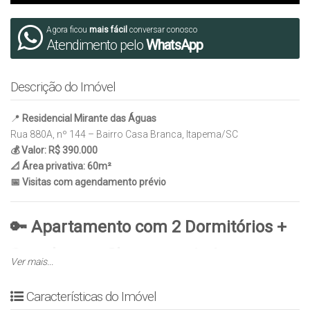
Agora ficou
mais fácil
conversar conosco
Atendimento pelo
WhatsApp
Descrição do Imóvel
📍
Residencial Mirante das Águas
Rua 880A, nº 144 – Bairro Casa Branca, Itapema/SC
💰 Valor: R$ 390.000
📐 Área privativa: 60m²
📅 Visitas com agendamento prévio
🔑 Apartamento com 2 Dormitórios +
Sacada com Churrasqueira!
Ver mais...
✔ 2 Dormitórios confortáveis
✔ Banheiro social
Características do Imóvel
✔ Cozinha integrada ao living