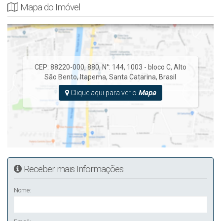
Mapa do Imóvel
CEP: 88220-000
,
880
,
N°:
144
,
1003 - bloco C
,
Alto
São Bento
,
Itapema
,
Santa Catarina
,
Brasil
Clique aqui para ver o
Mapa
Receber mais Informações
Nome: