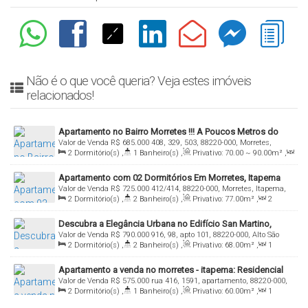
Não é o que você queria? Veja estes imóveis
relacionados!
Apartamento no Bairro Morretes !!! A Poucos Metros do
Valor de Venda
R$
685.000
408, 329, 503, 88220-000, Morretes,
Mar
2
Dormitório(s)
,
1
Banheiro(s)
,
Privativo:
70
.00
~ 90
.00
m²
,
Itapema, Santa Catarina, Brasil
1
Sala(s)
,
1
Suíte(s)
,
Total:
82
.00
m²
,
1
Vaga(s)
,
Útil:
70
.00
Apartamento com 02 Dormitórios Em Morretes, Itapema
~ 70
.04
m²
Valor de Venda
R$
725.000
412/414, 88220-000, Morretes, Itapema,
2
Dormitório(s)
,
2
Banheiro(s)
,
Privativo:
77
.00
m²
,
2
Santa Catarina, Brasil
Sala(s)
,
1
Suíte(s)
,
Total:
87
.00
m²
,
1
Vaga(s)
,
Útil:
Descubra a Elegância Urbana no Edifício San Martino,
65
.00
m²
Valor de Venda
R$
790.000
916, 98, apto 101, 88220-000, Alto São
Itapema!
2
Dormitório(s)
,
2
Banheiro(s)
,
Privativo:
68
.00
m²
,
1
Bento, Itapema, Santa Catarina, Brasil
Sala(s)
,
2
Suíte(s)
,
Total:
70
.00
m²
,
1
Vaga(s)
,
Útil:
Apartamento a venda no morretes - itapema: Residencial
70
.00
m²
Valor de Venda
R$
575.000
rua 416, 1591, apartamento, 88220-000,
Sol Nascente
2
Dormitório(s)
,
1
Banheiro(s)
,
Privativo:
60
.00
m²
,
1
Morretes, Itapema, Santa Catarina, Brasil
Sala(s)
,
Total:
60
.00
m²
,
1
Vaga(s)
,
Útil:
60
.00
m²