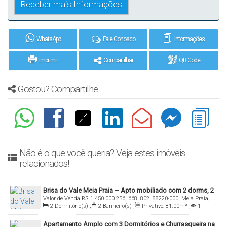
WhatsApp
Fale Conosco
Informações
Imprimir
Compartilhar
QR Code
Gostou? Compartilhe
Não é o que você queria? Veja estes imóveis
relacionados!
Brisa do Vale Meia Praia – Apto mobiliado com 2 dorms, 2
Valor de Venda
R$
1.450.000
256, 668, 802, 88220-000, Meia Praia,
vagas e lazer completo!
2
Dormitório(s)
,
2
Banheiro(s)
,
Privativo:
81
.00
m²
,
1
Itapema, Santa Catarina, Brasil
Sala(s)
,
1
Suíte(s)
,
Total:
81
.00
m²
,
2
Vaga(s)
Apartamento Amplo com 3 Dormitórios e Churrasqueira na