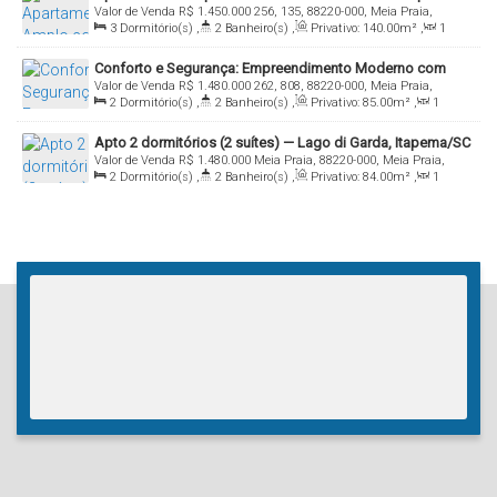
Valor de Venda
R$
1.450.000
256, 135, 88220-000, Meia Praia,
Sacada – Meia Praia
3
Dormitório(s)
,
2
Banheiro(s)
,
Privativo:
140
.00
m²
,
1
Itapema, Santa Catarina, Brasil
Sala(s)
,
1
Suíte(s)
,
Total:
140
.00
m²
,
1
Vaga(s)
Conforto e Segurança: Empreendimento Moderno com
Valor de Venda
R$
1.480.000
262, 808, 88220-000, Meia Praia,
Piscinas, Spa e Estrutura Premium
2
Dormitório(s)
,
2
Banheiro(s)
,
Privativo:
85
.00
m²
,
1
Itapema, Santa Catarina, Brasil
Sala(s)
,
1
Suíte(s)
,
Total:
85
.00
m²
,
2
Vaga(s)
Apto 2 dormitórios (2 suítes) — Lago di Garda, Itapema/SC
Valor de Venda
R$
1.480.000
Meia Praia, 88220-000, Meia Praia,
2
Dormitório(s)
,
2
Banheiro(s)
,
Privativo:
84
.00
m²
,
1
Itapema, Santa Catarina, Brasil
Sala(s)
,
2
Suíte(s)
,
2
Vaga(s)