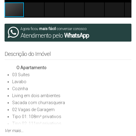
Agora ficou
mais fácil
conversar conosco
Atendimento pelo
WhatsApp
Descrição do Imóvel
O Apartamento
03 Suítes
Lavabo
Cozinha
Living em dois ambientes
Sacada com churrasqueira
02 Vagas de Garagem
Tipo 01: 108m² privativos
Tipo 02: 111m² privativos
Ver mais...