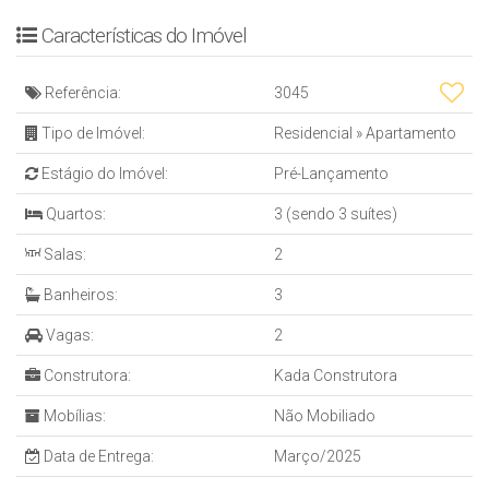
O Empreendimento
01 Torre
Características do Imóvel
02 Elevadore Modernos
02 Apartamentos por Pvimentos
Referência:
3045
Lazer na Cobertura
03 Pavimentos de GAragem
Tipo de Imóvel:
Residencial
»
Apartamento
01 pavimento Inteiro de Lazer
Estágio do Imóvel:
Pré-Lançamento
Acabamento de Alto Padrão
Quartos:
3 (sendo 3 suítes)
Início da Obra: Março/2022
Salas:
2
Entrega Prevista: Março/2025
Banheiros:
3
Vagas:
2
Construtora:
Kada Construtora
Mobílias:
Não Mobiliado
Data de Entrega:
Março/2025