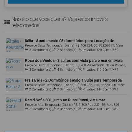
Não é o que você queria? Veja estes imóveis
relacionados!
Itália - Apartamento 03 dormitórios para Locação de
Preço de Baixa Temporada (Diária)
R$
400
224, 55, 88220-971, Meia
Temporada em Meia Praia Itapema SC
3
Dormitório(s)
,
2
Banheiro(s)
,
Privativo:
120
.00
m²
,
2
Praia, Itapema, Santa Catarina, Brasil
Sala(s)
,
1
Suíte(s)
,
Total:
120
.00
m²
,
1
Vaga(s)
Rosa dos Ventos - 3 suítes com vista para o mar em Meia
Preço de Baixa Temporada (Diária)
R$
700
220/Avenida Nereu Ramos,
Praia Itapema SC para alugar na temporada
3
Dormitório(s)
,
4
Banheiro(s)
,
Privativo:
119
.00
m²
,
1
3360, 88220-000, Meia Praia, Itapema, Santa Catarina, Brasil
Sala(s)
,
3
Suíte(s)
,
Total:
119
.00
m²
,
2
Vaga(s)
Praia Bella - 2 Dormitórios sendo 1 Suíte para Temporada
Preço de Baixa Temporada (Diária)
R$
350
232, 156, 88220-000, Meia
na Meia Praia
2
Dormitório(s)
,
2
Banheiro(s)
,
Privativo:
144
.00
m²
,
1
Praia, Itapema, Santa Catarina, Brasil
Sala(s)
,
1
Suíte(s)
,
1
Vaga(s)
Resid Sofia 801, junto ao Russi Russi, vista mar
Preço de Alta Temporada (Diária)
R$
1.300
Rua 239, 55, Apto 801,
3
Dormitório(s)
,
2
Banheiro(s)
,
Privativo:
130
.00
m²
,
2
88220-000, Meia Praia, Itapema, Santa Catarina, Brasil
Sala(s)
,
Total:
130
.00
~ 1300
.00
m²
,
2
Vaga(s)