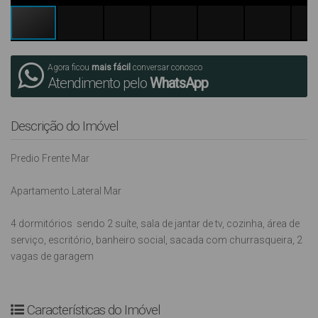
Agora ficou
mais fácil
conversar conosco
Atendimento pelo
WhatsApp
Descrição do Imóvel
Predio Frente Mar
Apartamento Lateral Mar
4 dormitórios sendo 2 suíte, sala de jantar de tv, cozinha, área de
serviço, escritório, banheiro social, sacada com churrasqueira, 2
vagas de garagem
Características do Imóvel