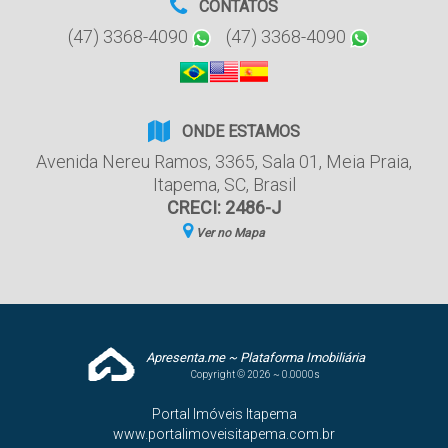
CONTATOS
(47) 3368-4090
(47) 3368-4090
ONDE ESTAMOS
Avenida Nereu Ramos
,
3365
,
Sala 01
,
Meia Praia
,
Itapema
,
SC
,
Brasil
CRECI: 2486-J
Ver no Mapa
Apresenta.me ~ Plataforma Imobiliária
Copyright © 2026 ~ 0.0000s
Portal Imóveis Itapema
www.portalimoveisitapema.com.br