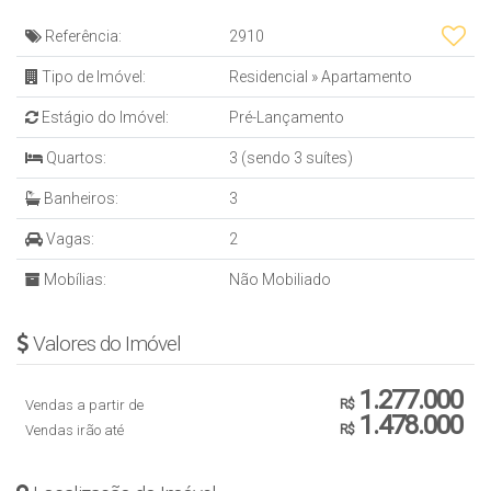
Elevador
Referência:
2910
Piscina adulta
Piscina infantil
Tipo de Imóvel:
Residencial
»
Apartamento
Playground
Estágio do Imóvel:
Pré-Lançamento
Sala de jogos
Salão de festas
Quartos:
3 (sendo 3 suítes)
Acabamento em gesso
Banheiros:
3
Churrasqueira
Sacada
Vagas:
2
Living
Área de Serviço
Mobílias:
Não Mobiliado
Sala de Estar
Cozinha
Valores do Imóvel
Sala de jantar
Hidrômetro Individual
1.277.000
Espera para split
Vendas a partir de
R$
1.478.000
Fechadura com senha na porta de entrada
Vendas irão até
R$
Entrega: Setembro/2025