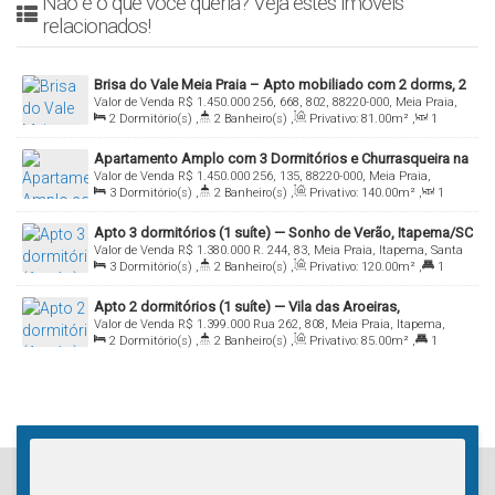
Não é o que você queria? Veja estes imóveis
relacionados!
Brisa do Vale Meia Praia – Apto mobiliado com 2 dorms, 2
Valor de Venda
R$
1.450.000
256, 668, 802, 88220-000, Meia Praia,
vagas e lazer completo!
2
Dormitório(s)
,
2
Banheiro(s)
,
Privativo:
81
.00
m²
,
1
Itapema, Santa Catarina, Brasil
Sala(s)
,
1
Suíte(s)
,
Total:
81
.00
m²
,
2
Vaga(s)
Apartamento Amplo com 3 Dormitórios e Churrasqueira na
Valor de Venda
R$
1.450.000
256, 135, 88220-000, Meia Praia,
Sacada – Meia Praia
3
Dormitório(s)
,
2
Banheiro(s)
,
Privativo:
140
.00
m²
,
1
Itapema, Santa Catarina, Brasil
Sala(s)
,
1
Suíte(s)
,
Total:
140
.00
m²
,
1
Vaga(s)
Apto 3 dormitórios (1 suíte) — Sonho de Verão, Itapema/SC
Valor de Venda
R$
1.380.000
R. 244, 83, Meia Praia, Itapema, Santa
3
Dormitório(s)
,
2
Banheiro(s)
,
Privativo:
120
.00
m²
,
1
Catarina, Brasil
Suíte(s)
,
1
Vaga(s)
Apto 2 dormitórios (1 suíte) — Vila das Aroeiras,
Valor de Venda
R$
1.399.000
Rua 262, 808, Meia Praia, Itapema,
Itapema/SC
2
Dormitório(s)
,
2
Banheiro(s)
,
Privativo:
85
.00
m²
,
1
Santa Catarina, Brasil
Suíte(s)
,
2
Vaga(s)