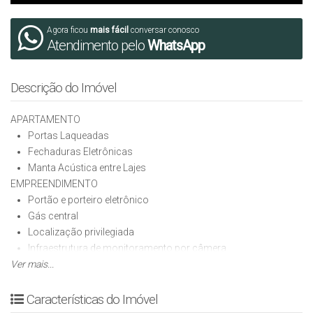
Agora ficou
mais fácil
conversar conosco
Atendimento pelo
WhatsApp
Descrição do Imóvel
APARTAMENTO
Portas Laqueadas
Fechaduras Eletrônicas
Manta Acústica entre Lajes
EMPREENDIMENTO
Portão e porteiro eletrônico
Gás central
Localização privilegiada
Infraestrutura de monitoramento por câmera
Ver mais...
Aberturas em alumínio com isolamento térmico e acústico
Hall de entrada decorado e mobiliado
Academia
Características do Imóvel
Brinquedoteca