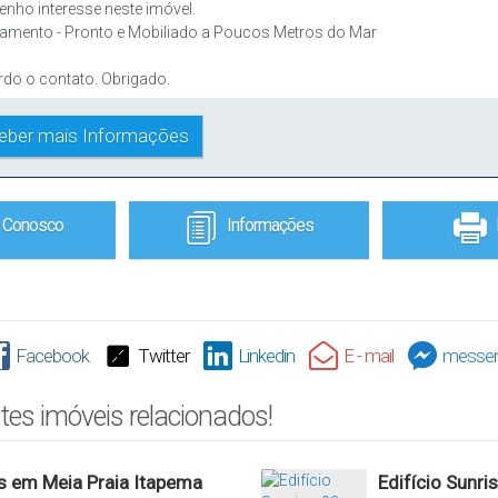
e Conosco
Informações
Facebook
Twitter
Linkedin
E - mail
messen
tes imóveis relacionados!
s em Meia Praia Itapema
Edifício Sunri