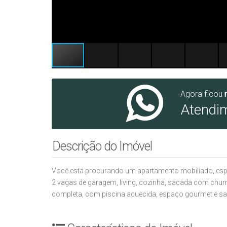
Agora ficou
Atendi
Descrição do Imóvel
Você está procurando um apartamento mobiliado, espa
2 vagas de garagem, living, cozinha, sacada com churr
completa, com piscina aquecida, espaço gourmet e sal