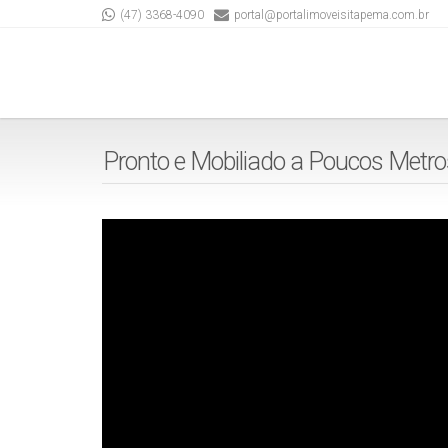
(47) 3368-4090
portal@portalimoveisitapema.com.br
Pronto e Mobiliado a Poucos Metr