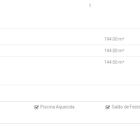
1
194
.00
m²
144
.00
m²
144
.00
m²
Piscina Aquecida
Salão de Fest