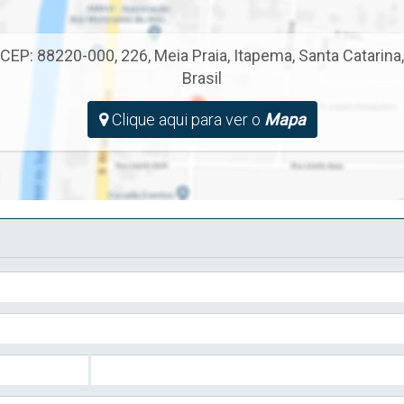
CEP: 88220-000
,
226
,
Meia Praia
,
Itapema
,
Santa Catarina
,
Brasil
Clique aqui para ver o
Mapa