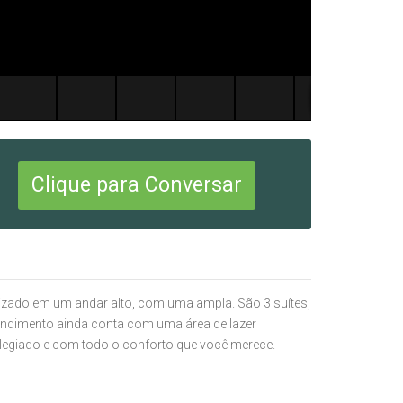
Clique para Conversar
izado em um andar alto, com uma ampla. São 3 suítes,
reendimento ainda conta com uma área de lazer
ilegiado e com todo o conforto que você merece.