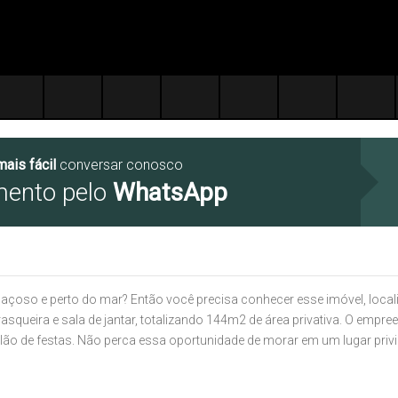
mais fácil
conversar conosco
mento pelo
WhatsApp
çoso e perto do mar? Então você precisa conhecer esse imóvel, local
asqueira e sala de jantar, totalizando 144m2 de área privativa. O emp
ão de festas. Não perca essa oportunidade de morar em um lugar priv