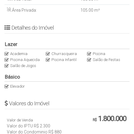
- Mini golfe
Área Privada:
105
.00
m²
- Área privativa: 105m²
Detalhes do Imóvel
- Cond: 880,00
- IPTU: 2.300,00
- Forma de visita: Agendar com Emily
Lazer
Academia
Churrasqueira
Piscina
VALOR - R$ 1.800.000
Piscina Aquecida
Piscina Infantil
Salão de Festas
- Estuda troca por terreno ou casa em Camboriú
Salão de Jogos
- Estuda propostas
Básico
Elevador
Valores do Imóvel
1.800.000
Valor de Venda
R$
Valor do IPTU
R$
2.300
Valor do Condominio
R$
880