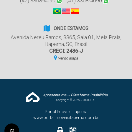
(47) 3368-4090
(47) 3368-4090
ONDE ESTAMOS
Avenida Nereu Ramos
,
3365
,
Sala 01
,
Meia Praia
,
Itapema
,
SC
,
Brasil
CRECI: 2486-J
Ver no Mapa
Apresenta.me ~ Plataforma Imobiliária
Copyright © 2026 ~ 0.0000s
Portal Imóveis Itapema
www.portalimoveisitapema.com.br