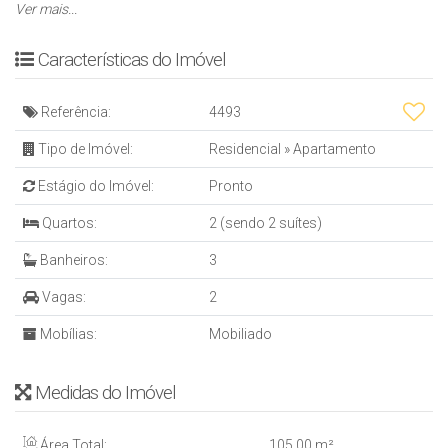
- Finamente mobiliado
Ver mais...
- Lavabo
- Churrasqueira
Características do Imóvel
O EMPREENDIMENTO
Referência:
4493
- Hall de entrada decorado
- Guarita de sergurança
Tipo de Imóvel:
Residencial
»
Apartamento
- 04 aptos por andar
Estágio do Imóvel:
Pronto
- Elevador
Quartos:
2 (sendo 2 suítes)
ÁREA DE LAZER
Banheiros:
3
- Piscinas adulto e infantil aquecidas
- Academia
Vagas:
2
- Salão de festas
- Espaço gourmet
Mobílias:
Mobiliado
- Sala de jogos
- Playground
Medidas do Imóvel
- Brinquedoteca
- Cinema
Área Total:
105
.00
m²
- Bar molhado