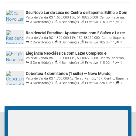
Seu Novo Lar de Luxo no Centro de Itapema: Edifício Dom
Valor de Venda
R$
1.650.000
106, 54, 88220-000, Centro, Itapema,
Arthur
3
Dormitório(s)
,
4
Banheiro(s)
,
Privativo:
116
.00
m²
,
1
Santa Catarina, Brasil
Sala(s)
,
3
Suíte(s)
,
Total:
116
.00
m²
,
2
Vaga(s)
Residencial Paradiso: Apartamento com 2 Suítes e Lazer
Valor de Venda
R$
1.800.000
119, 150, 88220-000, Centro, Itapema,
Completo
2
Dormitório(s)
,
3
Banheiro(s)
,
Privativo:
105
.00
m²
,
1
Santa Catarina, Brasil
Sala(s)
,
2
Suíte(s)
,
Total:
105
.00
m²
,
2
Vaga(s)
Elegância Neoclássica com Lazer Completo e
Valor de Venda
R$
1.800.000
115, 60, 88220-000, Centro, Itapema,
Empreendimento Exclusivo de Apenas 2 Unidades por
3
Dormitório(s)
,
4
Banheiro(s)
,
Privativo:
115
.00
m²
,
1
Santa Catarina, Brasil
Andar
Sala(s)
,
3
Suíte(s)
,
Total:
115
.00
m²
,
2
Vaga(s)
Cobertura 4 dormitórios (1 suíte) — Novo Mundo,
Valor de Venda
R$
1.700.000
Av. Nereu Ramos, 197, Centro, Itapema,
Itapema/SC
4
Dormitório(s)
,
3
Banheiro(s)
,
Privativo:
326
.40
m²
,
1
Santa Catarina, Brasil
Suíte(s)
,
Total:
424
.20
m²
,
2
Vaga(s)