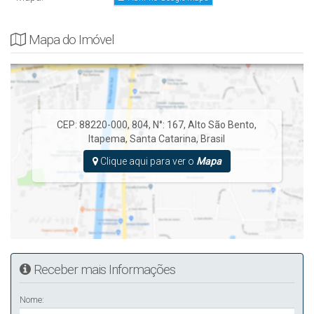
Mapa do Imóvel
CEP: 88220-000
,
804
,
N°:
167
,
Alto São Bento
,
Itapema
,
Santa Catarina
,
Brasil
Clique aqui para ver o
Mapa
Receber mais Informações
Nome: