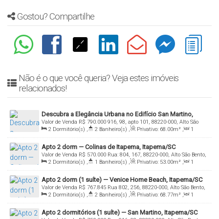
Gostou? Compartilhe
Não é o que você queria? Veja estes imóveis
relacionados!
Descubra a Elegância Urbana no Edifício San Martino,
Valor de Venda
R$
790.000
916, 98, apto 101, 88220-000, Alto São
Itapema!
2
Dormitório(s)
,
2
Banheiro(s)
,
Privativo:
68
.00
m²
,
1
Bento, Itapema, Santa Catarina, Brasil
Sala(s)
,
2
Suíte(s)
,
Total:
70
.00
m²
,
1
Vaga(s)
,
Útil:
Apto 2 dorm — Colinas de Itapema, Itapema/SC
70
.00
m²
Valor de Venda
R$
570.000
Rua: 804, 167, 88220-000, Alto São Bento,
2
Dormitório(s)
,
1
Banheiro(s)
,
Privativo:
53
.00
m²
,
1
Itapema, Santa Catarina, Brasil
Sala(s)
,
1
Vaga(s)
Apto 2 dorm (1 suíte) — Venice Home Beach, Itapema/SC
Valor de Venda
R$
767.845
Rua 802, 256, 88220-000, Alto São Bento,
2
Dormitório(s)
,
2
Banheiro(s)
,
Privativo:
68
.77
m²
,
1
Itapema, Santa Catarina, Brasil
Sala(s)
,
1
Suíte(s)
,
1
Vaga(s)
Apto 2 dormitórios (1 suíte) — San Martino, Itapema/SC