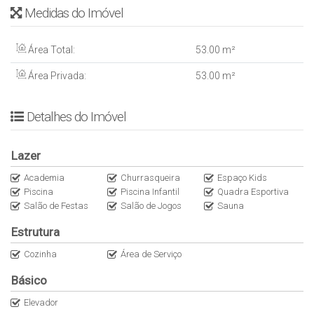
Medidas do Imóvel
– Área Privativa: 53 m²
– Data de entrega: Maio/26
– ⁠Condomínio: R$ 340,00 aprox.
Área Total:
53
.00
m²
– ⁠IPTU: ainda não saiu
Área Privada:
53
.00
m²
– ⁠Formas de visita: Marcar com antecedência, agendar com
MichaelV
Detalhes do Imóvel
Lazer
Academia
Churrasqueira
Espaço Kids
Piscina
Piscina Infantil
Quadra Esportiva
Salão de Festas
Salão de Jogos
Sauna
Estrutura
Cozinha
Área de Serviço
Básico
Elevador