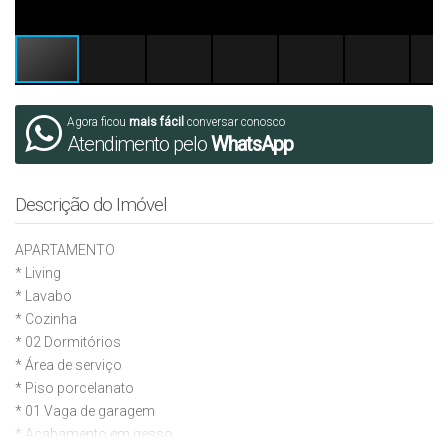
Agora ficou
mais fácil
conversar conosco
Atendimento pelo
WhatsApp
Descrição do Imóvel
APARTAMENTO
* Living
* ⁠Lavabo
* Cozinha
* ⁠02 Dormitórios
* Área de serviço⁠
* ⁠Piso porcelanato
* ⁠01 Vaga de garagem
* ⁠Acabamento em gesso