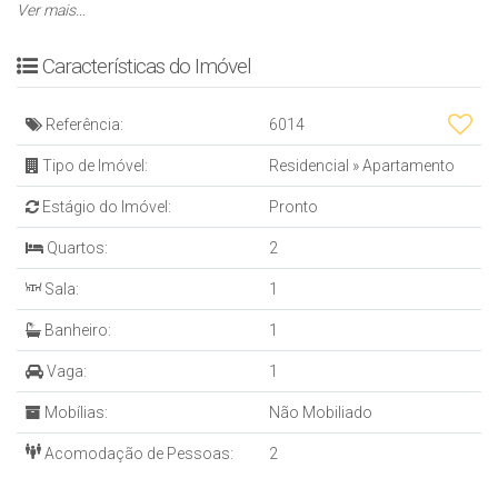
* ⁠Sacada com churrasqueira
Ver mais...
EMPREENDIMENTO
* Interfone
Características do Imóvel
* 02 Elevadores
* 16 Pavimentos
Referência:
6014
* ⁠Portão eletrônico
* ⁠156 Apartamentos
Tipo de Imóvel:
Residencial
»
Apartamento
* ⁠Coleta seletiva de lixo
Estágio do Imóvel:
Pronto
* ⁠06 Apartamentos por andar ⁠
* ⁠Hall de entrada mobiliado e decorada
Quartos:
2
* ⁠Sensores de presença para luzes nas áreas comuns
Sala:
1
ÁREA DE LAZER
* Sauna
Banheiro:
1
* Academia
* ⁠Playground
Vaga:
1
* Sala de jogos
Mobílias:
Não Mobiliado
* Salão de festas
* ⁠Espaço gourmet
Acomodação de Pessoas:
2
* ⁠Piscina adulto e infantil
* ⁠Mini quadra poliesportiva