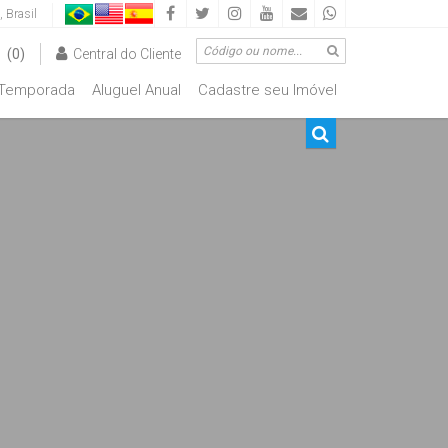
,
Brasil
(0)
Central do Cliente
Temporada
Aluguel Anual
Cadastre seu Imóvel
00.000
De R$500.000 Até R$1.000.000