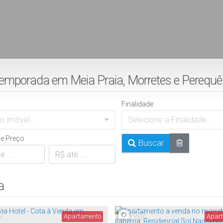
 temporada em Meia Praia, Morretes e Perequ
Finalidade
o imóvel...
Selecione a Finalidade...
de Preço
Buscar
a
Apartamento
Apar