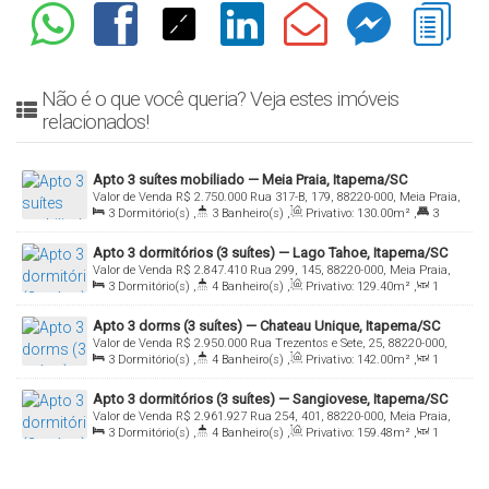
Não é o que você queria? Veja estes imóveis
relacionados!
Apto 3 suítes mobiliado — Meia Praia, Itapema/SC
Valor de Venda
R$
2.750.000
Rua 317-B, 179, 88220-000, Meia Praia,
3
Dormitório(s)
,
3
Banheiro(s)
,
Privativo:
130
.00
m²
,
3
Itapema, Santa Catarina, Brasil
Suíte(s)
,
2
Vaga(s)
Apto 3 dormitórios (3 suítes) — Lago Tahoe, Itapema/SC
Valor de Venda
R$
2.847.410
Rua 299, 145, 88220-000, Meia Praia,
3
Dormitório(s)
,
4
Banheiro(s)
,
Privativo:
129
.40
m²
,
1
Itapema, Santa Catarina, Brasil
Sala(s)
,
3
Suíte(s)
,
3
Vaga(s)
Apto 3 dorms (3 suítes) — Chateau Unique, Itapema/SC
Valor de Venda
R$
2.950.000
Rua Trezentos e Sete, 25, 88220-000,
3
Dormitório(s)
,
4
Banheiro(s)
,
Privativo:
142
.00
m²
,
1
Meia Praia, Itapema, Santa Catarina, Brasil
Sala(s)
,
3
Suíte(s)
,
3
Vaga(s)
Apto 3 dormitórios (3 suítes) — Sangiovese, Itapema/SC
Valor de Venda
R$
2.961.927
Rua 254, 401, 88220-000, Meia Praia,
3
Dormitório(s)
,
4
Banheiro(s)
,
Privativo:
159
.48
m²
,
1
Itapema, Santa Catarina, Brasil
Sala(s)
,
3
Suíte(s)
,
Total:
278
.40
m²
,
3
Vaga(s)