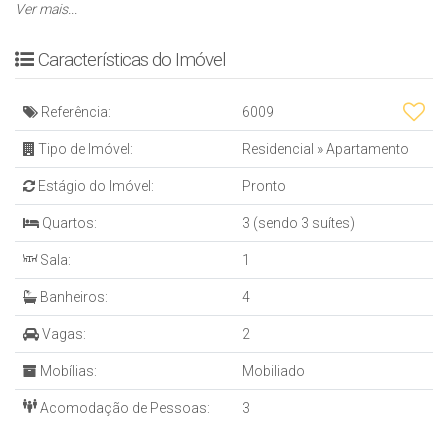
* ⁠Acabamento em gesso
Ver mais...
* ⁠Sacada fechada em reiki
EMPREENDIMENTO
Características do Imóvel
* 01 elevador
* ⁠12 pavimentos
Referência:
6009
* ⁠09 apartamentos
* ⁠Box de praia individual
Tipo de Imóvel:
Residencial
»
Apartamento
* ⁠01 apartamento por andar
Estágio do Imóvel:
Pronto
* Hall de entrada mobiliado e decorado
AREA DE LAZER
Quartos:
3 (sendo 3 suítes)
* Bar molhado
Sala:
1
* Sala de jogas
* ⁠Salão de festas
Banheiros:
4
* ⁠Piscina adulto e infantil
INFORMAÇÕES ADICIONAIS
Vagas:
2
* ⁠Vagas: 02 vagas (G1)
Mobílias:
Mobiliado
* ⁠Condomínio: R$820,00 aprox.
* ⁠Posição solar: Frente Norte
Acomodação de Pessoas:
3
* ⁠Vista permanente do mar
* ⁠IPTU: 2.900,00 aprox.