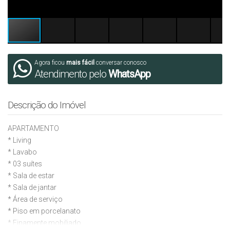
Agora ficou
mais fácil
conversar conosco
Atendimento pelo
WhatsApp
Descrição do Imóvel
APARTAMENTO
* Living
* ⁠Lavabo
* 03 suítes
* ⁠Sala de estar
* ⁠Sala de jantar
* ⁠Área de serviço
* ⁠Piso em porcelanato
* ⁠Finamente mobiliado