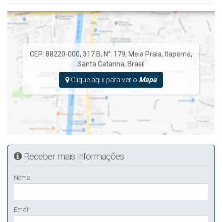
CEP: 88220-000
,
317 B
,
N°:
179
,
Meia Praia
,
Itapema
,
Santa Catarina
,
Brasil
Clique aqui para ver o
Mapa
Receber mais Informações
Nome:
Email: