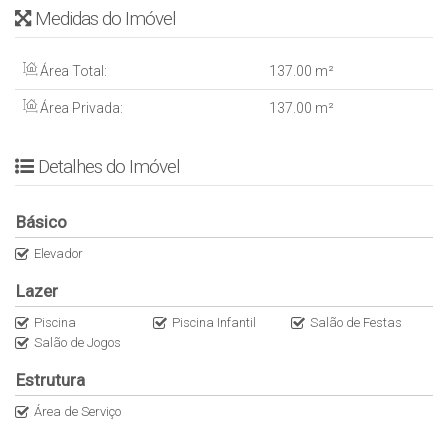
Medidas do Imóvel
* ⁠Área privativa: 137 m2 aprox.
* ⁠Forma de visita: Marcar com William, Proprietário acompanha
Área Total:
137
.00
m²
Área Privada:
137
.00
m²
Detalhes do Imóvel
Básico
Elevador
Lazer
Piscina
Piscina Infantil
Salão de Festas
Salão de Jogos
Estrutura
Área de Serviço