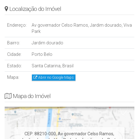
Localização do Imóvel
VALOR R$: 2.150.000,00
CONDIÇÃO APROVADA:
- 834 mil de entrada
Endereço:
Av governador Celso Ramos, Jardim dourado, Viva
Park
- 88X de 4 mil
- 8X anual de 60 mil
Bairro:
Jardim dourado
- Chaves 484 mil
Cidade:
Porto Belo
Estado:
Santa Catarina, Brasil
Mapa:
Abrir no Google Maps
Mapa do Imóvel
CEP: 88210-000
,
Av governador Celso Ramos,