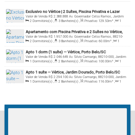
Exclusivo no Vértice | 2 Suítes, Piscina Privativa e Lazer
Valor de Venda
R$
2.388.888
Av. Governador Celso Ramos, Jardim
Incomparável em Porto Belo
2
Dormitório(s)
,
3
Banheiro(s)
,
Privativo:
129
.50
m²
,
1
Dourado, N tem, 88210-000, Jardim dourado, Porto Belo, Santa
Sala(s)
,
2
Suíte(s)
,
Total:
129
.50
m²
Catarina, Brasil
Apartamento com Piscina Privativa e 2 Suítes no Vértice,
Valor de Venda
R$
1.957.000
Av. Governador Celso Ramos, 88210-
Viva Park Porto Belo
2
Dormitório(s)
,
3
Banheiro(s)
,
Privativo:
60
.00
m²
,
1
000, Jardim dourado, Porto Belo, Santa Catarina, Brasil
Sala(s)
,
2
Suíte(s)
,
Total:
60
.00
m²
,
2
Vaga(s)
Apto 1 dorm (1 suíte) — Vértice, Porto Belo/SC
Valor de Venda
R$
2.046.649
Av. Silvio Camargo, 88210-000, Jardim
1
Dormitório(s)
,
2
Banheiro(s)
,
Privativo:
100
.00
m²
,
1
dourado, Porto Belo, Santa Catarina, Brasil
Sala(s)
,
1
Suíte(s)
,
Total:
100
.00
m²
,
1
Vaga(s)
Apto 1 suíte — Vértice, Jardim Dourado, Porto Belo/SC
Valor de Venda
R$
2.294.100
Av. Silvio Camargo, 88210-000, Jardim
1
Dormitório(s)
,
2
Banheiro(s)
,
Privativo:
116
.00
m²
,
1
dourado, Porto Belo, Santa Catarina, Brasil
Sala(s)
,
1
Suíte(s)
,
Total:
116
.00
m²
,
1
Vaga(s)