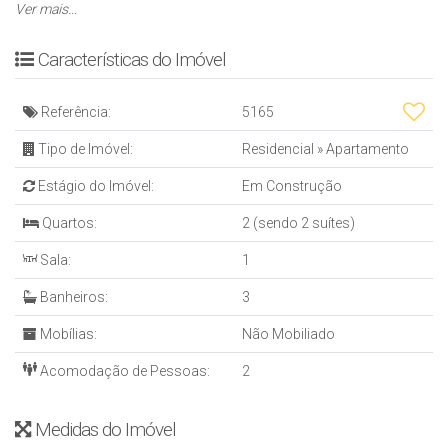
* ⁠Fechadura eletrônica
Ver mais...
* ⁠Acabamento em gesso
* ⁠Infraestrutura para split
Características do Imóvel
* ⁠Sacada com churrasqueira a carvão
EMPREENDIMENTO:
Referência:
5165
* ⁠Elevadores
* Painel solar
Tipo de Imóvel:
Residencial
»
Apartamento
* ⁠Reconhecimento fácil
Estágio do Imóvel:
Em Construção
* ⁠Hall de entrada decorado
* ⁠3.200m2 de área de lazer
Quartos:
2 (sendo 2 suítes)
* ⁠Uso residencial e empresarial
Sala:
1
* ⁠elevadores exclusivo para os escritórios
* ⁠Medidores de água, luz e gás individuais
Banheiros:
3
AREA DE LAZER:
* ⁠Sauna
Mobílias:
Não Mobiliado
* ⁠Lounge
Acomodação de Pessoas:
2
* ⁠Redário
* ⁠Jacuzzi
* ⁠Fireplace
Medidas do Imóvel
* ⁠Vestiários