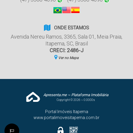
ONDE ESTAMOS
Avenida Nereu Ramos
,
3365
,
Sala 01
,
Meia Praia
,
Itapema
,
SC
,
Brasil
CRECI: 2486-J
Ver no Mapa
Apresenta.me ~ Plataforma Imobiliária
Copyright © 2026 ~ 0.0000s
Portal Imóveis Itapema
www.portalimoveisitapema.com.br