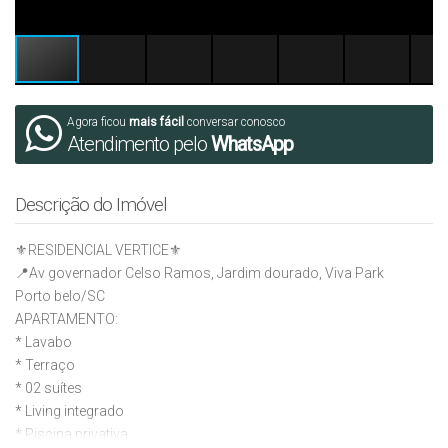
Agora ficou
mais fácil
conversar conosco
Atendimento pelo
WhatsApp
Descrição do Imóvel
⚜️RESIDENCIAL VERTICE⚜️
📍Av governador Celso Ramos, Jardim dourado, Viva Park
Porto belo/SC
APARTAMENTO:
* ⁠Lavabo
* ⁠Terraço
* ⁠02 suítes
* ⁠Living integrado
* ⁠Piscina privativa