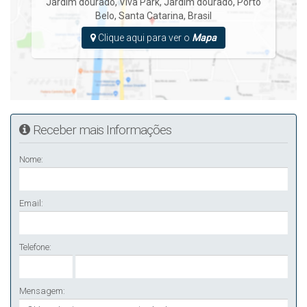
Jardim dourado, Viva Park
,
Jardim dourado
,
Porto
Belo
,
Santa Catarina
,
Brasil
Clique aqui para ver o
Mapa
Receber mais Informações
Nome:
Email:
Telefone:
Mensagem: