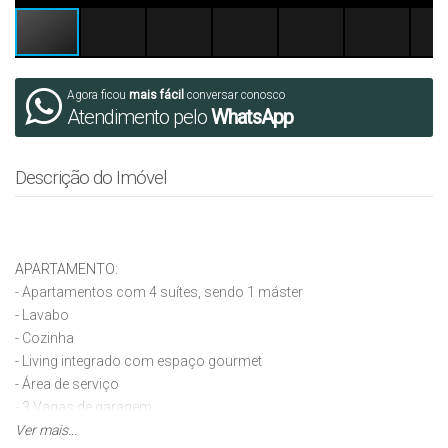
Agora ficou
mais fácil
conversar conosco
Atendimento pelo
WhatsApp
Descrição do Imóvel
APARTAMENTO:
- Apartamentos com 4 suítes, sendo 1 máster
- Lavabo
- Cozinha
- Living integrado com espaço gourmet
- Área de serviço
- 3 Vagas de garagem
Ver mais...