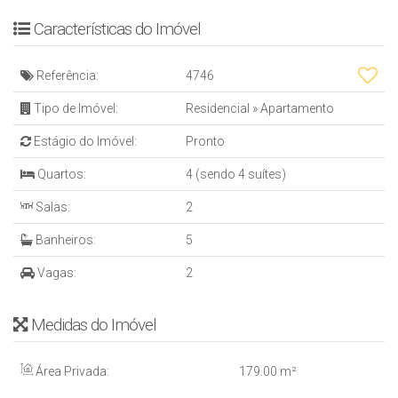
EMPREENDIMENTO:
- 1 Torre
Características do Imóvel
- 2 Apartamentos por andar
- 2 Apartamentos de coberturas duplex
Referência:
4746
- 3 Elevadores , sendo 2 sociais e 1 de emergência
- Guarita 24h
Tipo de Imóvel:
Residencial
»
Apartamento
- Entradas de banhistas com ducha e para bicicletário
Estágio do Imóvel:
Pronto
- Box de praia
Quartos:
4 (sendo 4 suítes)
ÁREA DE LAZER:
Salas:
2
- Áreas sociais mobiliadas e decoradas
- 2 Piscinas adulto com espelho d'água
Banheiros:
5
- Piscina infantil com espelho d'água
- Terraço descoberto
Vagas:
2
- Bar externo
- Salão de festa
Medidas do Imóvel
- Sala de jogos
- Academia
Área Privada:
179
.00
m²
- Spa
- Sauna