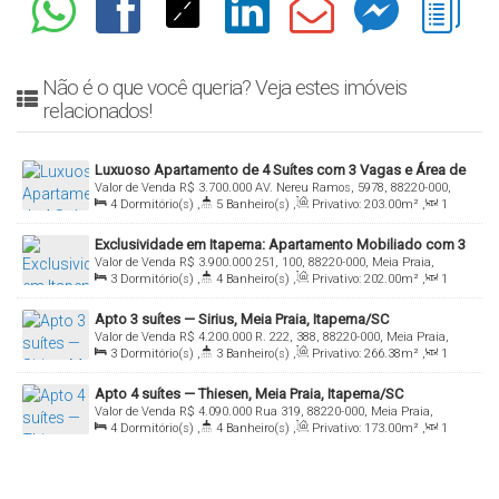
Não é o que você queria? Veja estes imóveis
relacionados!
Luxuoso Apartamento de 4 Suítes com 3 Vagas e Área de
Valor de Venda
R$
3.700.000
AV. Nereu Ramos, 5978, 88220-000,
Lazer Completa no Shanghai Tower
4
Dormitório(s)
,
5
Banheiro(s)
,
Privativo:
203
.00
m²
,
1
Meia Praia, Itapema, Santa Catarina, Brasil
Sala(s)
,
4
Suíte(s)
,
Total:
203
.00
m²
Exclusividade em Itapema: Apartamento Mobiliado com 3
Valor de Venda
R$
3.900.000
251, 100, 88220-000, Meia Praia,
Suítes, Área Gourmet e Lazer Completo
3
Dormitório(s)
,
4
Banheiro(s)
,
Privativo:
202
.00
m²
,
1
Itapema, Santa Catarina, Brasil
Sala(s)
,
3
Suíte(s)
,
Total:
202
.00
m²
,
2
Vaga(s)
Apto 3 suítes — Sirius, Meia Praia, Itapema/SC
Valor de Venda
R$
4.200.000
R. 222, 388, 88220-000, Meia Praia,
3
Dormitório(s)
,
3
Banheiro(s)
,
Privativo:
266
.38
m²
,
1
Itapema, Santa Catarina, Brasil
Sala(s)
,
3
Suíte(s)
,
4
Vaga(s)
Apto 4 suítes — Thiesen, Meia Praia, Itapema/SC
Valor de Venda
R$
4.090.000
Rua 319, 88220-000, Meia Praia,
4
Dormitório(s)
,
4
Banheiro(s)
,
Privativo:
173
.00
m²
,
1
Itapema, Santa Catarina, Brasil
Sala(s)
,
4
Suíte(s)
,
3
Vaga(s)