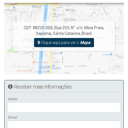
CEP: 88220-000
,
Rua 253
,
N°:
s/n
,
Meia Praia
,
Itapema
,
Santa Catarina
,
Brasil
Clique aqui para ver o
Mapa
Receber mais Informações
Nome:
Email: