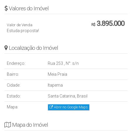
- Sala de massagem
Valores do Imóvel
- Brinquedoteca
- Playground
3.895.000
Valor de Venda
R$
- Lavabos feminino e masculino
Estuda proposta!
- Lavabo PNE
Localização do Imóvel
Endereço:
Rua 253
,
N°:
s/n
Bairro:
Meia Praia
Cidade:
Itapema
Estado:
Santa Catarina, Brasil
Mapa:
Abrir no Google Maps
Mapa do Imóvel